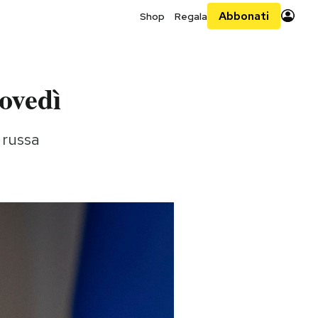
Abbonati
Shop
Regala
ovedì
 russa