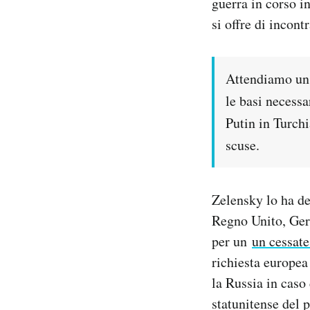
guerra in corso i
Notifiche mobile
si offre di incont
Regala il Post
Hai bisogno di aiuto?
Esci
Attendiamo un 
le basi necessa
Putin in Turchi
scuse.
Zelensky lo ha de
Regno Unito, Ger
per un
un cessate
richiesta europea
la Russia in caso
statunitense del