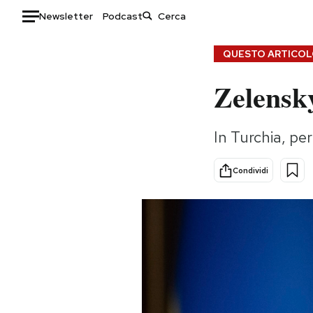
Newsletter
Podcast
Auto
QUESTO ARTICOLO
Zelensky
HOME
Italia
Moda
In Turchia, per
Mondo
Libri
Politica
Consumismi
Condividi
Tecnologia
Storie/Idee
Internet
Ok Boomer!
Scienza
Media
Cultura
Europa
Economia
Altrecose
Sport
Mondiali calcio 2026