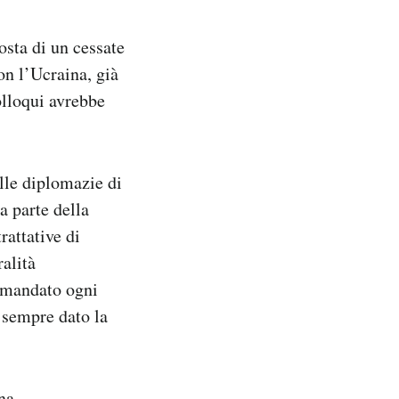
sta di un cessate
n l’Ucraina, già
olloqui avrebbe
alle diplomazie di
a parte della
rattative di
alità
rimandato ogni
 sempre dato la
ina