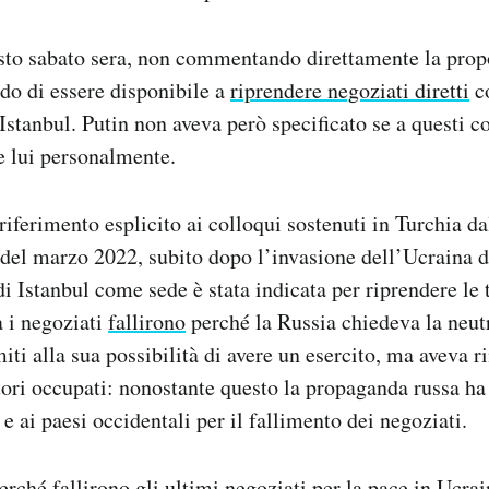
sto sabato sera, non commentando direttamente la propo
do di essere disponibile a
riprendere negoziati diretti
co
 Istanbul. Putin non aveva però specificato se a questi c
e lui personalmente.
 riferimento esplicito ai colloqui sostenuti in Turchia d
del marzo 2022, subito dopo l’invasione dell’Ucraina d
di Istanbul come sede è stata indicata per riprendere le t
a i negoziati
fallirono
perché la Russia chiedeva la neutr
miti alla sua possibilità di avere un esercito, ma aveva 
itori occupati: nonostante questo la propaganda russa ha
e ai paesi occidentali per il fallimento dei negoziati.
erché fallirono gli ultimi negoziati per la pace in Ucra