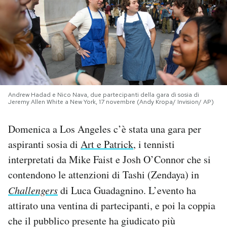
PODCAST
NEWSLETTER
I MIEI PREFERITI
Andrew Hadad e Nico Nava, due partecipanti della gara di sosia di
Jeremy Allen White a New York, 17 novembre (Andy Kropa/ Invision/ AP)
SHOP
Domenica a Los Angeles c’è stata una gara per
aspiranti sosia di
Art e Patrick
, i tennisti
CALENDARIO
interpretati da Mike Faist e Josh O’Connor che si
contendono le attenzioni di Tashi (Zendaya) in
AREA PERSONALE
Challengers
di Luca Guadagnino. L’evento ha
attirato una ventina di partecipanti, e poi la coppia
Area Personale
che il pubblico presente ha giudicato più
Newsletter