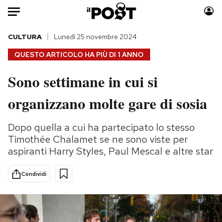
Auto
CULTURA
Lunedì 25 novembre 2024
QUESTO ARTICOLO HA PIÙ DI
1 ANNO
HOME
Sono settimane in cui si
Italia
Moda
organizzano molte gare di sosia
Mondo
Libri
Politica
Consumismi
Dopo quella a cui ha partecipato lo stesso
Tecnologia
Storie/Idee
Timothée Chalamet se ne sono viste per
Internet
Ok Boomer!
aspiranti Harry Styles, Paul Mescal e altre star
Scienza
Media
Cultura
Europa
Condividi
Economia
Altrecose
Sport
Mondiali calcio 2026