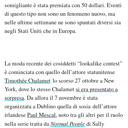
somigliante è stata premiata con 50 dollari. Eventi
Notifiche mobile
Regala il Post
di questo tipo non sono un fenomeno nuovo, ma
Hai bisogno di aiuto?
nelle ultime settimane ne sono spuntati diversi sia
Esci
negli Stati Uniti che in Europa.
La moda recente dei cosiddetti “lookalike contest”
è cominciata con quello dell’attore statunitense
Timothée Chalamet
lo scorso 27 ottobre a New
York, dove lo stesso Chalamet
si era presentato a
sorpresa
. Da allora il 7 novembre è stata
organizzata a Dublino quella di sosia dell’attore
irlandese
Paul Mescal
, noto tra gli altri per il ruolo
nella serie tratta da
Normal People
di Sally