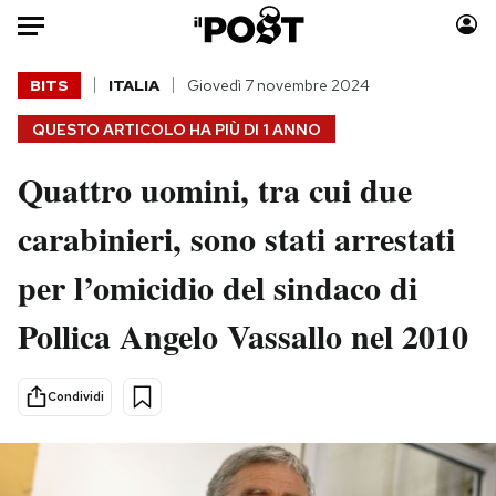
Auto
BITS
ITALIA
Giovedì 7 novembre 2024
QUESTO ARTICOLO HA PIÙ DI
1 ANNO
HOME
Quattro uomini, tra cui due
Italia
Moda
Mondo
Libri
carabinieri, sono stati arrestati
Politica
Consumismi
per l’omicidio del sindaco di
Tecnologia
Storie/Idee
Internet
Ok Boomer!
Pollica Angelo Vassallo nel 2010
Scienza
Media
Cultura
Europa
Condividi
Economia
Altrecose
Sport
Mondiali calcio 2026