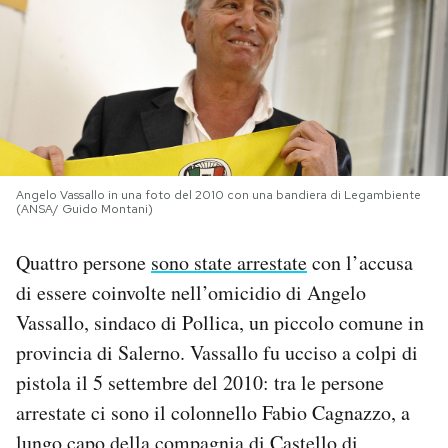
PODCAST
NEWSLETTER
I MIEI PREFERITI
Angelo Vassallo in una foto del 2010 con una bandiera di Legambiente
(ANSA/ Guido Montani)
SHOP
Quattro persone
sono state arrestate
con l’accusa
di essere coinvolte nell’omicidio di Angelo
CALENDARIO
Vassallo, sindaco di Pollica, un piccolo comune in
provincia di Salerno. Vassallo fu ucciso a colpi di
AREA PERSONALE
pistola il 5 settembre del 2010: tra le persone
arrestate ci sono il colonnello Fabio Cagnazzo, a
Area Personale
Newsletter
lungo capo della compagnia di Castello di