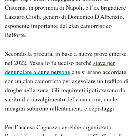
Notifiche mobile
Cisterna, in provincia di Napoli, e l’ex brigadiere
Regala il Post
Lazzaro Cioffi, genero di Domenico D’Albenzio,
Hai bisogno di aiuto?
esponente importante del clan camorristico
Esci
Belforte.
Secondo la procura, in base a nuove prove emerse
nel 2022, Vassallo fu ucciso perché
stava per
denunciare alcune persone
che si erano accordate
con un clan camorrista per agevolare un traffico di
droghe nella zona. Gli inquirenti ipotizzarono da
subito il coinvolgimento della camorra, ma le
indagini subirono rallentamenti e depistaggi.
Per l’accusa Cagnazzo avrebbe organizzato