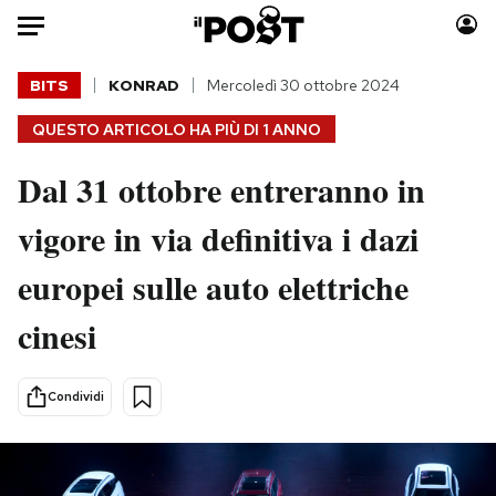
Auto
BITS
KONRAD
Mercoledì 30 ottobre 2024
QUESTO ARTICOLO HA PIÙ DI
1 ANNO
HOME
Dal 31 ottobre entreranno in
Italia
Moda
Mondo
Libri
vigore in via definitiva i dazi
Politica
Consumismi
europei sulle auto elettriche
Tecnologia
Storie/Idee
Internet
Ok Boomer!
cinesi
Scienza
Media
Cultura
Europa
Condividi
Economia
Altrecose
Sport
Mondiali calcio 2026