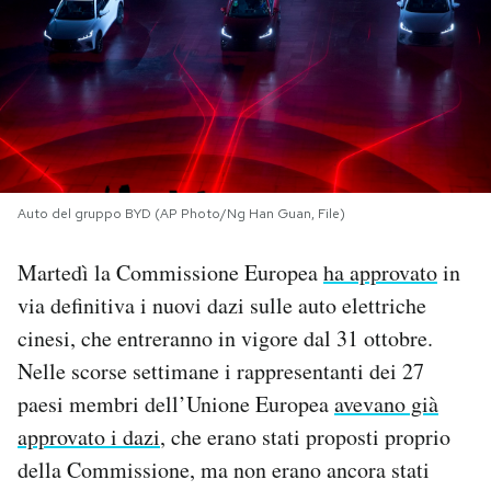
PODCAST
NEWSLETTER
I MIEI PREFERITI
Auto del gruppo BYD (AP Photo/Ng Han Guan, File)
SHOP
Martedì la Commissione Europea
ha approvato
in
via definitiva i nuovi dazi sulle auto elettriche
CALENDARIO
cinesi, che entreranno in vigore dal 31 ottobre.
Nelle scorse settimane i rappresentanti dei 27
paesi membri dell’Unione Europea
avevano già
AREA PERSONALE
approvato i dazi
, che erano stati proposti proprio
Area Personale
della Commissione, ma non erano ancora stati
Newsletter