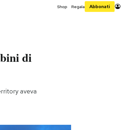
Abbonati
Shop
Regala
o
bini di
erritory aveva