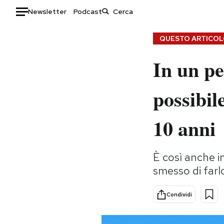
Newsletter
Podcast
Auto
QUESTO ARTICOLO
In un pe
HOME
Italia
Moda
possibil
Mondo
Libri
Politica
Consumismi
10 anni
Tecnologia
Storie/Idee
Internet
Ok Boomer!
È così anche i
Scienza
Media
smesso di farl
Cultura
Europa
Economia
Altrecose
Condividi
Sport
Mondiali calcio 2026