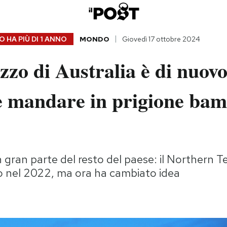
 HA PIÙ DI
1 ANNO
MONDO
Giovedì 17 ottobre 2024
zzo di Australia è di nuov
e mandare in prigione bam
n gran parte del resto del paese: il Northern T
o nel 2022, ma ora ha cambiato idea