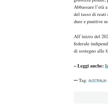
Abbassare l’età a
del tasso di reat
dure e punitive n
All’inizio del 20
federale indipende
di sostegno alle f
– Leggi anche:
I
Tag:
AUSTRALIA