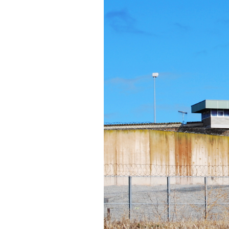
PODCAST
NEWSLETTER
I MIEI PREFERITI
SHOP
CALENDARIO
AREA PERSONALE
Area Personale
Newsletter