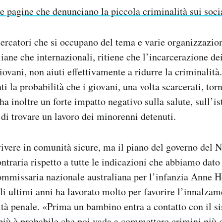
e pagine che denunciano la piccola criminalità sui soci
ercatori che si occupano del tema e varie organizzazioni
liane che internazionali, ritiene che l’incarcerazione de
iovani, non aiuti effettivamente a ridurre la criminalità
i la probabilità che i giovani, una volta scarcerati, tor
a inoltre un forte impatto negativo sulla salute, sull’is
 di trovare un lavoro dei minorenni detenuti.
ivere in comunità sicure, ma il piano del governo del N
ontraria rispetto a tutte le indicazioni che abbiamo dato
ommissaria nazionale australiana per l’infanzia Anne Ho
 ultimi anni ha lavorato molto per favorire l’innalzam
ità penale. «Prima un bambino entra a contatto con il s
 più è probabile che poi vada a commettere crimini più g