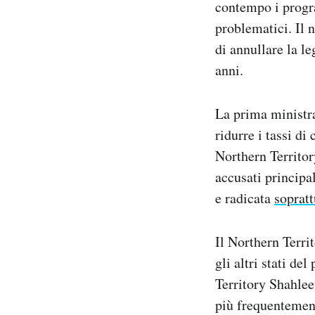
contempo i progra
problematici. Il 
di annullare la l
anni.
La prima ministra
ridurre i tassi di
Northern Territor
accusati princip
e radicata
sopratt
Il Northern Territ
gli altri stati d
Territory Shahlee
più frequentement