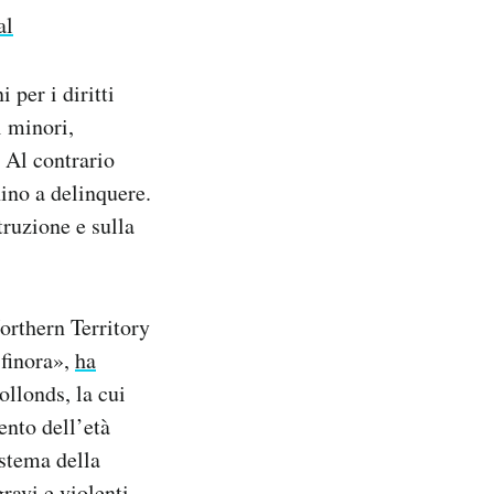
al
 per i diritti
i minori,
. Al contrario
nino a delinquere.
truzione e sulla
orthern Territory
 finora»,
ha
llonds, la cui
ento dell’età
istema della
ravi e violenti.