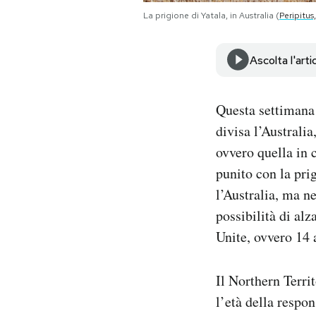
Notifiche mobile
La prigione di Yatala, in Australia (
Peripitu
Regala il Post
Hai bisogno di aiuto?
Ascolta l'arti
Esci
Questa settimana i
divisa l’Australia
ovvero quella in
punito con la pri
l’Australia, ma ne
possibilità di al
Unite, ovvero 14 
Il Northern Terri
l’età della respo