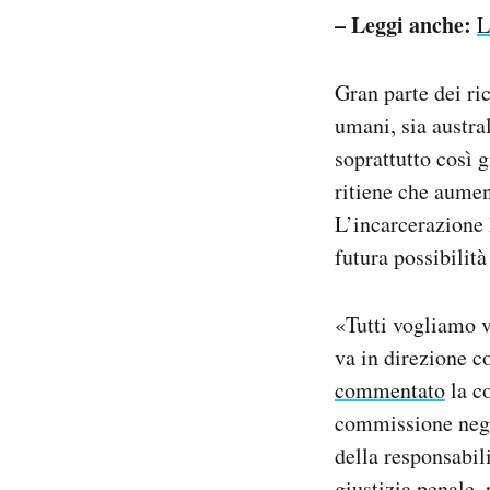
– Leggi anche:
L
Gran parte dei ric
umani, sia austra
soprattutto così g
ritiene che aument
L’incarcerazione h
futura possibilità
«Tutti vogliamo v
va in direzione c
commentato
la c
commissione negli
della responsabil
giustizia penale,