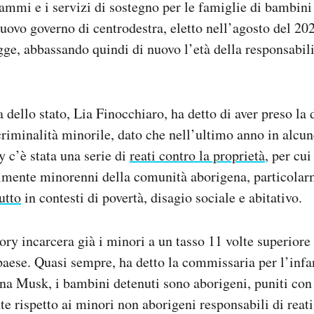
mmi e i servizi di sostegno per le famiglie di bambini
nuovo governo di centrodestra, eletto nell’agosto del 20
egge, abbassando quindi di nuovo l’età della responsabil
 dello stato, Lia Finocchiaro, ha detto di aver preso la 
 criminalità minorile, dato che nell’ultimo anno in alcun
y c’è stata una serie di
reati contro la proprietà
, per cui
almente minorenni della comunità aborigena, particolar
utto
in contesti di povertà, disagio sociale e abitativo.
ory incarcera già i minori a un tasso 11 volte superiore 
el paese. Quasi sempre, ha detto la commissaria per l’inf
na Musk, i bambini detenuti sono aborigeni, puniti con 
e rispetto ai minori non aborigeni responsabili di reati 