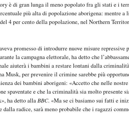
ory è di gran lunga il meno popolato fra gli stati e i terr
ercentuale più alta di popolazione aborigena: mentre a l
del 4 per cento della popolazione, nel Northern Territor
aveva promesso di introdurre nuove misure repressive p
durante la campagna elettorale, ha detto che l’abbassame
ale aiuterà i bambini a restare lontani dalla criminalità
a Musk, per prevenire il crimine sarebbe più opportuno
nienza dei bambini aborigeni: «Accetto che nelle nostre
ne spaventate e che la criminalità sia molto presente s
k», ha detto alla
BBC
. «Ma se ci basiamo sui fatti e ini
se dalla radice, sarà meno probabile che i ragazzi comm