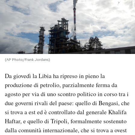
PODCAST
NEWSLETTER
I MIEI PREFERITI
(AP Photo/Frank Jordans)
SHOP
Da giovedì la Libia ha ripreso in pieno la
produzione di petrolio, parzialmente ferma da
CALENDARIO
agosto per via di uno scontro politico in corso tra i
due governi rivali del paese: quello di Bengasi, che
si trova a est ed è controllato dal generale Khalifa
AREA PERSONALE
Haftar, e quello di Tripoli, formalmente sostenuto
Area Personale
dalla comunità internazionale, che si trova a ovest
Newsletter