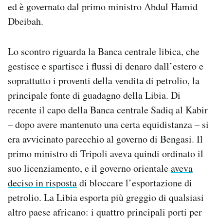
ed è governato dal primo ministro Abdul Hamid
Notifiche mobile
Dbeibah.
Regala il Post
Hai bisogno di aiuto?
Esci
Lo scontro riguarda la Banca centrale libica, che
gestisce e spartisce i flussi di denaro dall’estero e
soprattutto i proventi della vendita di petrolio, la
principale fonte di guadagno della Libia. Di
recente il capo della Banca centrale Sadiq al Kabir
– dopo avere mantenuto una certa equidistanza – si
era avvicinato parecchio al governo di Bengasi. Il
primo ministro di Tripoli aveva quindi ordinato il
suo licenziamento, e il governo orientale
aveva
deciso in risposta
di bloccare l’esportazione di
petrolio. La Libia esporta più greggio di qualsiasi
altro paese africano: i quattro principali porti per