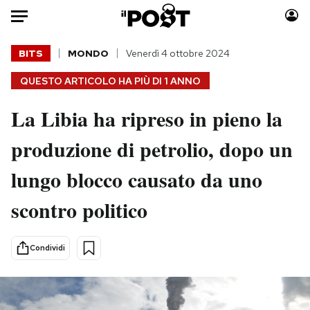
Auto
BITS
MONDO
Venerdì 4 ottobre 2024
QUESTO ARTICOLO HA PIÙ DI
1 ANNO
HOME
La Libia ha ripreso in pieno la
Italia
Moda
Mondo
Libri
produzione di petrolio, dopo un
Politica
Consumismi
lungo blocco causato da uno
Tecnologia
Storie/Idee
Internet
Ok Boomer!
scontro politico
Scienza
Media
Cultura
Europa
Condividi
Economia
Altrecose
Sport
Mondiali calcio 2026