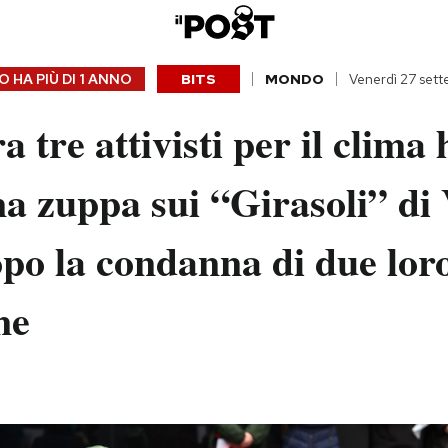
 HA PIÙ DI
1 ANNO
BITS
MONDO
Venerdì 27 set
 tre attivisti per il clima
na zuppa sui “Girasoli” di
po la condanna di due lor
ne