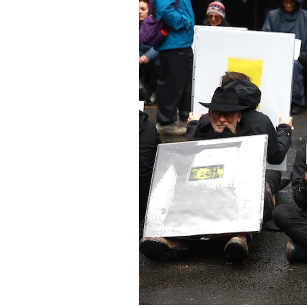
PODCAST
NEWSLETTER
I MIEI PREFERITI
SHOP
CALENDARIO
AREA PERSONALE
Area Personale
Newsletter