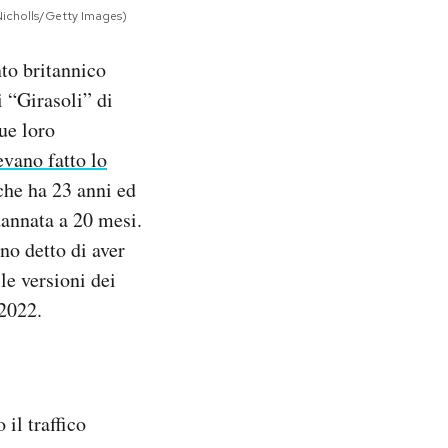
Nicholls/Getty Images)
nto britannico
 “Girasoli” di
ue loro
evano fatto lo
che ha 23 anni ed
dannata a 20 mesi.
no detto di aver
le versioni dei
 2022.
il traffico