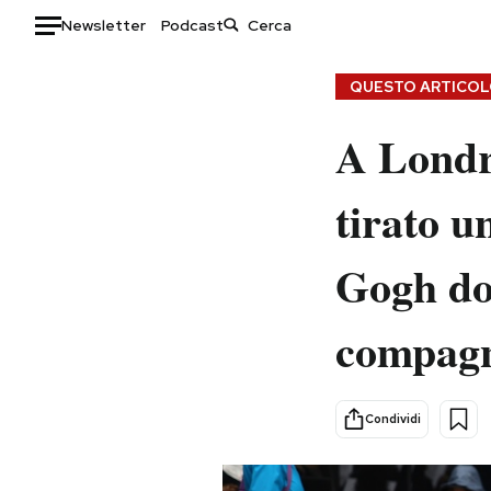
Newsletter
Podcast
Auto
QUESTO ARTICOLO
HOME
A Londra
Italia
Moda
tirato u
Mondo
Libri
Politica
Consumismi
Gogh do
Tecnologia
Storie/Idee
Internet
Ok Boomer!
compag
Scienza
Media
Cultura
Europa
Economia
Altrecose
Condividi
Sport
Mondiali calcio 2026