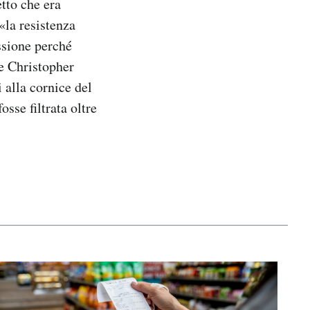
tto che era
«la resistenza
essione perché
ce Christopher
 alla cornice del
sse filtrata oltre