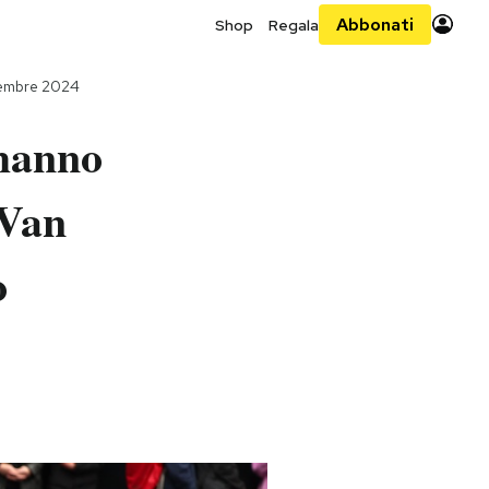
Abbonati
Shop
Regala
tembre 2024
 hanno
 Van
o