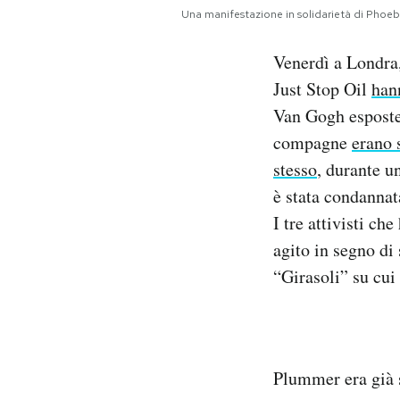
Notifiche mobile
Una manifestazione in solidarietà di Phoeb
Regala il Post
Venerdì a Londra,
Hai bisogno di aiuto?
Esci
Just Stop Oil
han
Van Gogh esposte 
compagne
erano 
stesso
, durante u
è stata condannat
I tre attivisti c
agito in segno di
“Girasoli” su cui
Plummer era già st