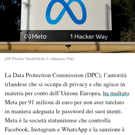
PODCAST
NEWSLETTER
I MIEI PREFERITI
(AP Photo/ Godofredo A. Vásquez, File)
SHOP
La Data Protection Commission (DPC), l’autorità
irlandese che si occupa di privacy e che agisce in
CALENDARIO
materia per conto dell’Unione Europea,
ha multato
Meta per 91 milioni di euro per non aver tutelato
in maniera adeguata le password dei suoi utenti.
AREA PERSONALE
Meta è la società statunitense che controlla
Area Personale
Facebook, Instagram e WhatsApp e la sanzione è
Newsletter