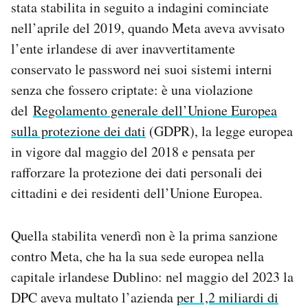
stata stabilita in seguito a indagini cominciate
Notifiche mobile
nell’aprile del 2019, quando Meta aveva avvisato
Regala il Post
l’ente irlandese di aver inavvertitamente
Hai bisogno di aiuto?
Esci
conservato le password nei suoi sistemi interni
senza che fossero criptate: è una violazione
del
Regolamento generale dell’Unione Europea
sulla protezione dei dati
(GDPR), la legge europea
in vigore dal maggio del 2018 e pensata per
rafforzare la protezione dei dati personali dei
cittadini e dei residenti dell’Unione Europea.
Quella stabilita venerdì non è la prima sanzione
contro Meta, che ha la sua sede europea nella
capitale irlandese Dublino: nel maggio del 2023 la
DPC aveva multato l’azienda
per 1,2 miliardi di