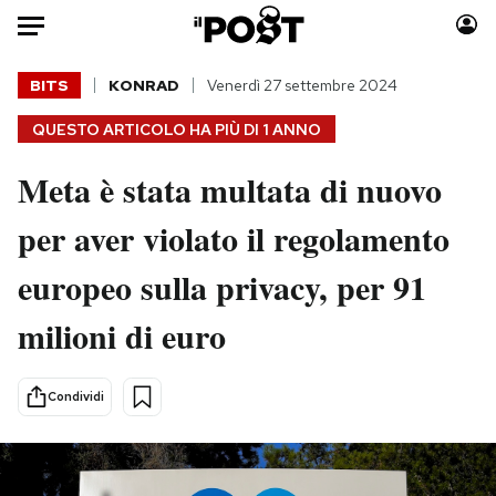
Auto
BITS
KONRAD
Venerdì 27 settembre 2024
QUESTO ARTICOLO HA PIÙ DI
1 ANNO
HOME
Meta è stata multata di nuovo
Italia
Moda
Mondo
Libri
per aver violato il regolamento
Politica
Consumismi
europeo sulla privacy, per 91
Tecnologia
Storie/Idee
Internet
Ok Boomer!
milioni di euro
Scienza
Media
Cultura
Europa
Condividi
Economia
Altrecose
Sport
Mondiali calcio 2026