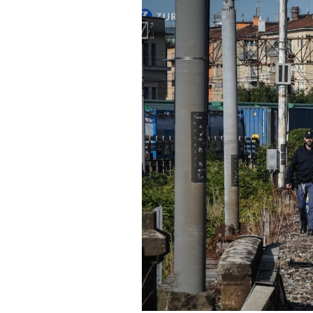
PODCAST
NEWSLETTER
I MIEI PREFERITI
SHOP
CALENDARIO
AREA PERSONALE
Area Personale
Newsletter