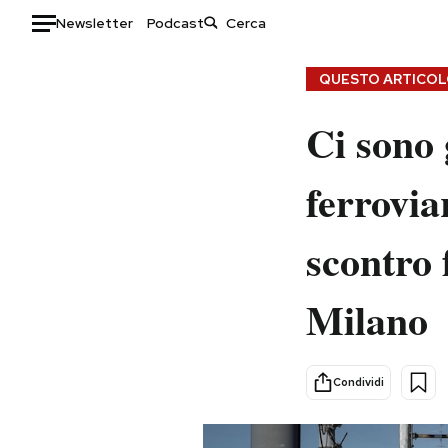
Newsletter
Podcast
Auto
QUESTO ARTICOLO
HOME
Ci sono 
Italia
Moda
ferrovia
Mondo
Libri
Politica
Consumismi
scontro 
Tecnologia
Storie/Idee
Internet
Ok Boomer!
Milano
Scienza
Media
Cultura
Europa
Economia
Altrecose
Condividi
Sport
Mondiali calcio 2026