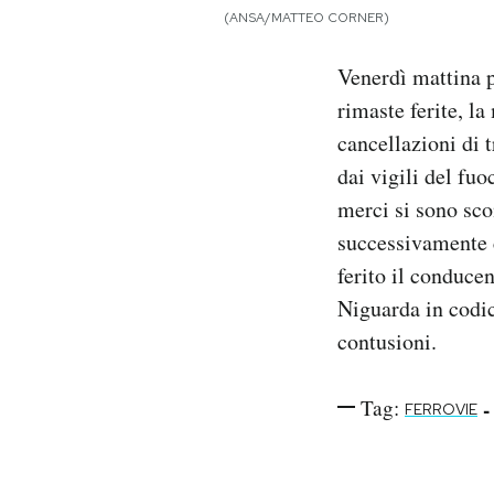
Notifiche mobile
(ANSA/MATTEO CORNER)
Regala il Post
Venerdì mattina p
Hai bisogno di aiuto?
Esci
rimaste ferite, l
cancellazioni di 
dai vigili del fuo
merci si sono sco
successivamente c
ferito il conducen
Niguarda in codic
contusioni.
Tag:
-
FERROVIE