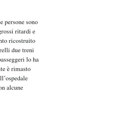
se persone sono
rossi ritardi e
nto ricostruito
elli due treni
passeggeri lo ha
nte è rimasto
all’ospedale
con alcune