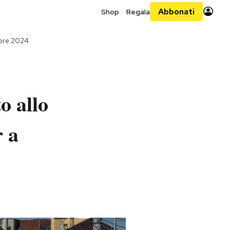
Abbonati
Shop
Regala
mbre 2024
o allo
r a