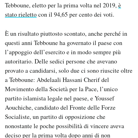
Tebboune, eletto per la prima volta nel 2019,
è
Notifiche mobile
Regala il Post
stato rieletto
con il 94,65 per cento dei voti.
Hai bisogno di aiuto?
Esci
È un risultato piuttosto scontato, anche perché in
questi anni Tebboune ha governato il paese con
l’appoggio dell’esercito e in modo sempre più
autoritario. Delle sedici persone che avevano
provato a candidarsi, solo due ci sono riuscite oltre
a Tebboune: Abdelaali Hassani Cherif del
Movimento della Società per la Pace, l’unico
partito islamista legale nel paese, e Youssef
Aouchiche, candidato del Fronte delle Forze
Socialiste, un partito di opposizione che
nonostante le poche possibilità di vincere aveva
deciso per la prima volta dopo anni di non