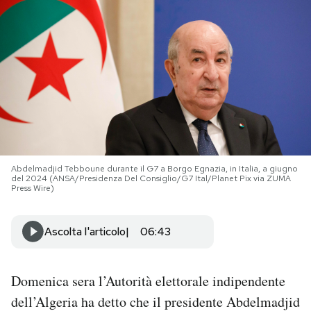
PODCAST
NEWSLETTER
I MIEI PREFERITI
SHOP
Abdelmadjid Tebboune durante il G7 a Borgo Egnazia, in Italia, a giugno
del 2024 (ANSA/Presidenza Del Consiglio/G7 Ital/Planet Pix via ZUMA
Press Wire)
CALENDARIO
Ascolta l'articolo
06:43
AREA PERSONALE
Domenica sera l’Autorità elettorale indipendente
Area Personale
dell’Algeria ha detto che il presidente Abdelmadjid
Newsletter