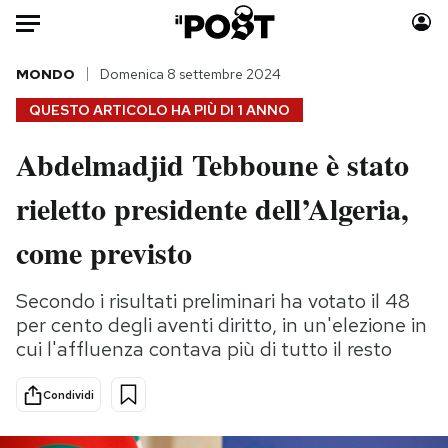
Auto
MONDO
Domenica 8 settembre 2024
QUESTO ARTICOLO HA PIÙ DI
1 ANNO
HOME
Abdelmadjid Tebboune è stato
Italia
Moda
rieletto presidente dell’Algeria,
Mondo
Libri
Politica
Consumismi
come previsto
Tecnologia
Storie/Idee
Internet
Ok Boomer!
Secondo i risultati preliminari ha votato il 48
Scienza
Media
per cento degli aventi diritto, in un'elezione in
Cultura
Europa
cui l'affluenza contava più di tutto il resto
Economia
Altrecose
Condividi
Sport
Mondiali calcio 2026