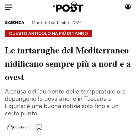
Auto
SCIENZA
Martedì 3 settembre 2024
QUESTO ARTICOLO HA PIÙ DI
1 ANNO
HOME
Le tartarughe del Mediterraneo
Italia
Moda
nidificano sempre più a nord e a
Mondo
Libri
Politica
Consumismi
ovest
Tecnologia
Storie/Idee
Internet
Ok Boomer!
A causa dell'aumento delle temperature ora
Scienza
Media
depongono le uova anche in Toscana e
Cultura
Europa
Liguria: è una buona notizia solo fino a un
certo punto
Economia
Altrecose
Sport
Mondiali calcio 2026
Condividi