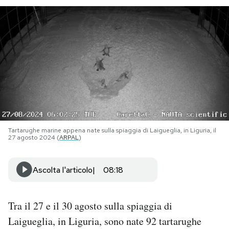
PODCAST
NEWSLETTER
I MIEI PREFERITI
SHOP
Tartarughe marine appena nate sulla spiaggia di Laigueglia, in Liguria, il
27 agosto 2024 (
ARPAL
)
CALENDARIO
Ascolta l'articolo
08:18
AREA PERSONALE
Tra il 27 e il 30 agosto sulla spiaggia di
Area Personale
Laigueglia, in Liguria, sono nate 92 tartarughe
Newsletter