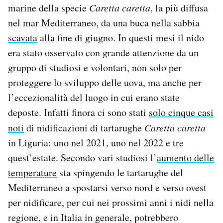
marine della specie
Caretta caretta
, la più diffusa
Notifiche mobile
nel mar Mediterraneo, da una buca nella sabbia
Regala il Post
Hai bisogno di aiuto?
scavata
alla fine di giugno. In questi mesi il nido
Esci
era stato osservato con grande attenzione da un
gruppo di studiosi e volontari, non solo per
proteggere lo sviluppo delle uova, ma anche per
l’eccezionalità del luogo in cui erano state
deposte. Infatti finora ci sono stati
solo cinque casi
noti
di nidificazioni di tartarughe
Caretta caretta
in Liguria: uno nel 2021, uno nel 2022 e tre
quest’estate. Secondo vari studiosi l’
aumento delle
temperature
sta spingendo le tartarughe del
Mediterraneo a spostarsi verso nord e verso ovest
per nidificare, per cui nei prossimi anni i nidi nella
regione, e in Italia in generale, potrebbero