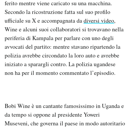
ferito mentre viene caricato su una macchina.
Notifiche mobile
Secondo la ricostruzione fatta sul suo profilo
Regala il Post
ufficiale su X e accompagnata da
diversi video
,
Hai bisogno di aiuto?
Esci
Wine e alcuni suoi collaboratori si trovavano nella
periferia di Kampala per parlare con uno degli
avvocati del partito: mentre stavano ripartendo la
polizia avrebbe circondato la loro auto e avrebbe
iniziato a sparargli contro. La polizia ugandese
non ha per il momento commentato l’episodio.
Bobi Wine è un cantante famosissimo in Uganda e
da tempo si oppone al presidente Yoweri
Museveni, che governa il paese in modo autoritario