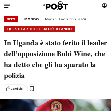
Auto
BITS
MONDO
Martedì 3 settembre 2024
QUESTO ARTICOLO HA PIÙ DI
1 ANNO
HOME
In Uganda è stato ferito il leader
Italia
Moda
Mondo
Libri
dell’opposizione Bobi Wine, che
Politica
Consumismi
ha detto che gli ha sparato la
Tecnologia
Storie/Idee
Internet
Ok Boomer!
polizia
Scienza
Media
Cultura
Europa
Condividi
Economia
Altrecose
Sport
Mondiali calcio 2026