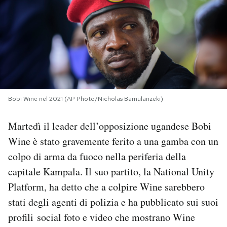
PODCAST
NEWSLETTER
I MIEI PREFERITI
Bobi Wine nel 2021 (AP Photo/Nicholas Bamulanzeki)
SHOP
Martedì il leader dell’opposizione ugandese Bobi
Wine è stato gravemente ferito a una gamba con un
CALENDARIO
colpo di arma da fuoco nella periferia della
capitale Kampala. Il suo partito, la National Unity
Platform, ha detto che a colpire Wine sarebbero
AREA PERSONALE
stati degli agenti di polizia e ha pubblicato sui suoi
Area Personale
profili social foto e video che mostrano Wine
Newsletter