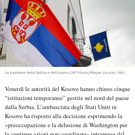
PODCAST
NEWSLETTER
I MIEI PREFERITI
SHOP
Le bandiere della Serbia e del Kosovo (AP Photo/Marjan Vucetic, file)
Venerdì le autorità del Kosovo hanno chiuso cinque
CALENDARIO
“istituzioni temporanee” gestite nel nord del paese
dalla Serbia. L’ambasciata degli Stati Uniti in
AREA PERSONALE
Kosovo ha risposto alla decisione esprimendo la
«preoccupazione e la delusione di Washington per
Area Personale
Newsletter
le continue azioni non coordinate» intraprese dal