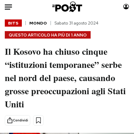
Auto
BITS
MONDO
Sabato 31 agosto 2024
QUESTO ARTICOLO HA PIÙ DI
1 ANNO
HOME
Il Kosovo ha chiuso cinque
Italia
Moda
Mondo
Libri
“istituzioni temporanee” serbe
Politica
Consumismi
nel nord del paese, causando
Tecnologia
Storie/Idee
Internet
Ok Boomer!
grosse preoccupazioni agli Stati
Scienza
Media
Uniti
Cultura
Europa
Economia
Altrecose
Sport
Mondiali calcio 2026
Condividi