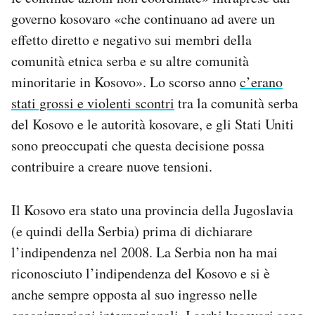
Notifiche mobile
governo kosovaro «che continuano ad avere un
Regala il Post
effetto diretto e negativo sui membri della
Hai bisogno di aiuto?
comunità etnica serba e su altre comunità
Esci
minoritarie in Kosovo». Lo scorso anno
c’erano
stati grossi e violenti scontri
tra la comunità serba
del Kosovo e le autorità kosovare, e gli Stati Uniti
sono preoccupati che questa decisione possa
contribuire a creare nuove tensioni.
Il Kosovo era stato una provincia della Jugoslavia
(e quindi della Serbia) prima di dichiarare
l’indipendenza nel 2008. La Serbia non ha mai
riconosciuto l’indipendenza del Kosovo e si è
anche sempre opposta al suo ingresso nelle