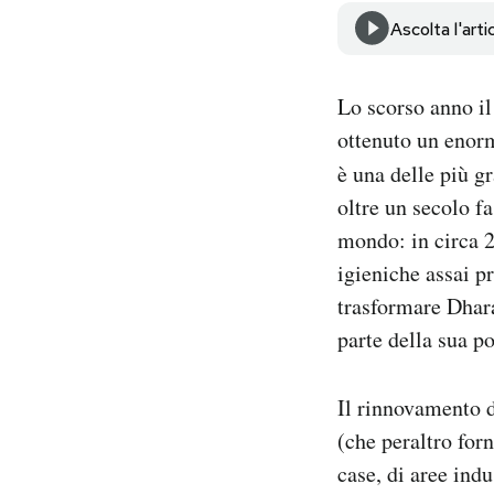
Notifiche mobile
Ascolta l'arti
Regala il Post
Hai bisogno di aiuto?
Lo scorso anno il
Esci
ottenuto un enor
è una delle più g
oltre un secolo fa
mondo: in circa 2
igieniche assai p
trasformare Dhara
parte della sua p
Il rinnovamento 
(che peraltro for
case, di aree indu