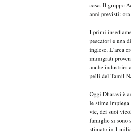
casa. Il gruppo A
anni previsti: or
I primi insediame
pescatori e una di
inglese. L’area c
immigrati proveni
anche industrie: a
pelli del Tamil N
Oggi Dharavi è an
le stime impiega 
vie, dei suoi vico
famiglie si sono s
stimato
in 1 milia