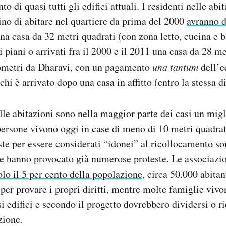
o di quasi tutti gli edifici attuali. I residenti nelle abi
ino di abitare nel quartiere da prima del 2000
avranno d
na casa da 32 metri quadrati (con zona letto, cucina e b
ri piani o arrivati fra il 2000 e il 2011 una casa da 28 m
lometri da Dharavi, con un pagamento
una tantum
dell’e
chi è arrivato dopo una casa in affitto (entro la stessa d
le abitazioni sono nella maggior parte dei casi un mig
persone vivono oggi in case di meno di 10 metri quadrat
ste per essere considerati “idonei” al ricollocamento s
 e hanno provocato già numerose proteste. Le associazio
lo il 5 per cento della popolazione
, circa 50.000 abitan
per provare i propri diritti, mentre molte famiglie vivo
si edifici e secondo il progetto dovrebbero dividersi o ri
zione.