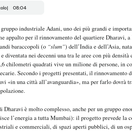
colo
08:04
 gruppo industriale Adani, uno dei più grandi e importan
me appalto per il rinnovamento del quartiere Dharavi, 
randi baraccopoli (o
“slum”
) dell’India e dell’Asia, na
 e diventata nei decenni una tra le aree con più densità
,6 chilometri quadrati vive un milione di persone, in c
recarie. Secondo i progetti presentati, il rinnovamento 
vi «in una città all’avanguardia», ma per farlo dovrà tr
opolazione.
di Dharavi è molto complesso, anche per un gruppo e
nisce l’energia a tutta Mumbai): il progetto prevede la c
striali e commerciali, di spazi aperti pubblici, di un os