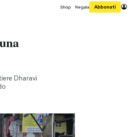
Abbonati
Shop
Regala
 una
iere Dharavi
do