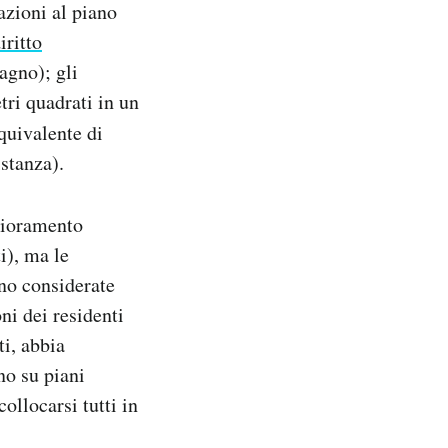
tazioni al piano
iritto
agno); gli
etri quadrati in un
quivalente di
istanza).
lioramento
i), ma le
ono considerate
ni dei residenti
ti, abbia
no su piani
collocarsi tutti in