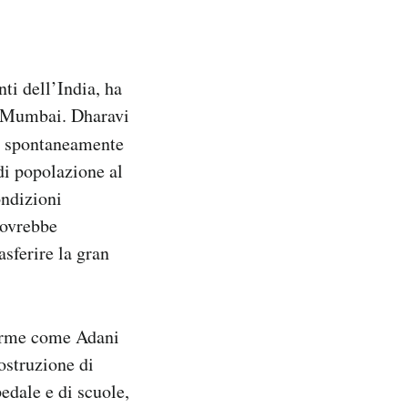
ti dell’India, ha
a Mumbai. Dharavi
ta spontaneamente
 di popolazione al
ondizioni
dovrebbe
asferire la gran
norme come Adani
ostruzione di
pedale e di scuole,