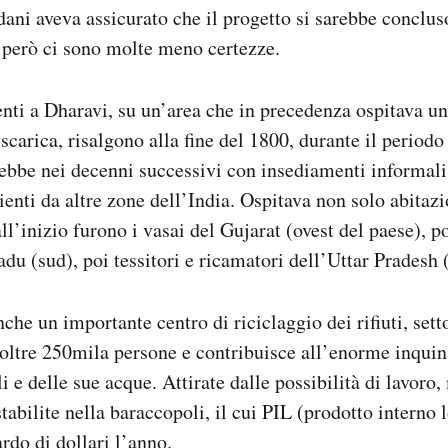
dani aveva assicurato che il progetto si sarebbe concluso
a però ci sono molte meno certezze.
nti a Dharavi, su un’area che in precedenza ospitava un
scarica, risalgono alla fine del 1800, durante il periodo
rebbe nei decenni successivi con insediamenti informali
enti da altre zone dell’India. Ospitava non solo abitazi
ll’inizio furono i vasai del Gujarat (ovest del paese), po
adu (sud), poi tessitori e ricamatori dell’Uttar Pradesh 
che un importante centro di riciclaggio dei rifiuti, set
oltre 250mila persone e contribuisce all’enorme inqui
li e delle sue acque. Attirate dalle possibilità di lavoro,
tabilite nella baraccopoli, il cui PIL (prodotto interno
rdo di dollari l’anno.