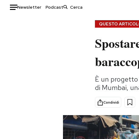
Newsletter
Podcast
Auto
QUESTO ARTICOLO
Spostare
HOME
Italia
Moda
baracco
Mondo
Libri
Politica
Consumismi
È un progetto
Tecnologia
Storie/Idee
di Mumbai, un
Internet
Ok Boomer!
Scienza
Media
Condividi
Cultura
Europa
Economia
Altrecose
Sport
Mondiali calcio 2026