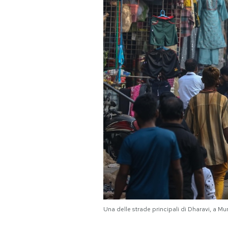
PODCAST
NEWSLETTER
I MIEI PREFERITI
SHOP
CALENDARIO
AREA PERSONALE
Area Personale
Una delle strade principali di Dharavi, 
Newsletter