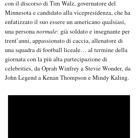
con il discorso di Tim Walz, governatore del
Notifiche mobile
Minnesota e candidato alla vicepresidenza, che ha
Regala il Post
enfatizzato il suo essere un americano qualsiasi,
Hai bisogno di aiuto?
Esci
una persona
normale
: già soldato e insegnante per
trent’anni, appassionato di caccia, allenatore di
una squadra di football liceale… al termine della
giornata con la più alta partecipazione di
celebrities, da Oprah Winfrey a Stevie Wonder, da
John Legend a Kenan Thompson e Mindy Kaling.