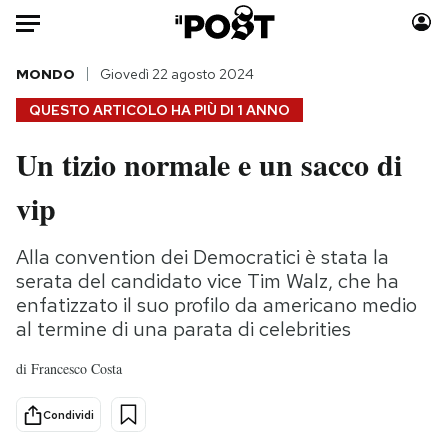
Auto
MONDO
Giovedì 22 agosto 2024
QUESTO ARTICOLO HA PIÙ DI
1 ANNO
HOME
Un tizio normale e un sacco di
Italia
Moda
vip
Mondo
Libri
Politica
Consumismi
Alla convention dei Democratici è stata la
Tecnologia
Storie/Idee
serata del candidato vice Tim Walz, che ha
Internet
Ok Boomer!
enfatizzato il suo profilo da americano medio
Scienza
Media
al termine di una parata di celebrities
Cultura
Europa
di
Francesco Costa
Economia
Altrecose
Sport
Mondiali calcio 2026
Condividi