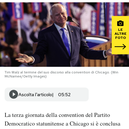
PODCAST
LE
NEWSLETTER
ALTRE
FOTO
I MIEI PREFERITI
SHOP
Tim Walz al termine del suo discorso alla convention di Chicago. (Win
McNamee/Getty Images)
CALENDARIO
Ascolta l'articolo
05:52
AREA PERSONALE
La terza giornata della convention del Partito
Area Personale
Democratico statunitense a Chicago si è conclusa
Newsletter