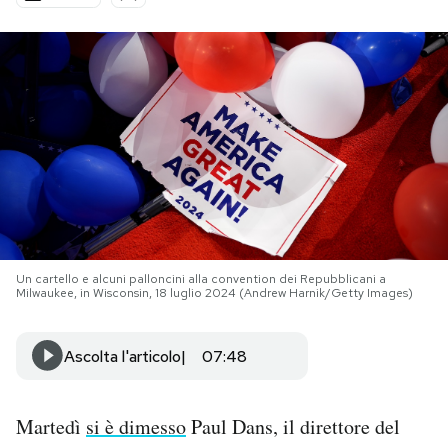
PODCAST
NEWSLETTER
I MIEI PREFERITI
SHOP
Un cartello e alcuni palloncini alla convention dei Repubblicani a
Milwaukee, in Wisconsin, 18 luglio 2024 (Andrew Harnik/Getty Images)
CALENDARIO
Ascolta l'articolo
07:48
AREA PERSONALE
Area Personale
Martedì
si è dimesso
Paul Dans, il direttore del
Newsletter