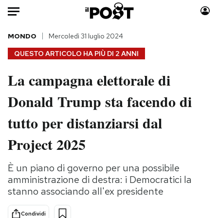
Auto
MONDO
Mercoledì 31 luglio 2024
QUESTO ARTICOLO HA PIÙ DI
2 ANNI
HOME
La campagna elettorale di
Italia
Moda
Donald Trump sta facendo di
Mondo
Libri
Politica
Consumismi
tutto per distanziarsi dal
Tecnologia
Storie/Idee
Internet
Ok Boomer!
Project 2025
Scienza
Media
Cultura
Europa
È un piano di governo per una possibile
amministrazione di destra: i Democratici la
Economia
Altrecose
stanno associando all'ex presidente
Sport
Mondiali calcio 2026
Condividi