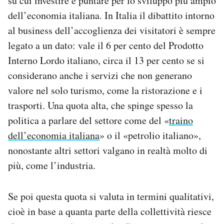
su cui investire e puntare per lo sviluppo più ampio
Notifiche mobile
dell’economia italiana. In Italia il dibattito intorno
Regala il Post
al business dell’accoglienza dei visitatori è sempre
Hai bisogno di aiuto?
legato a un dato: vale il 6 per cento del Prodotto
Esci
Interno Lordo italiano, circa il 13 per cento se si
considerano anche i servizi che non generano
valore nel solo turismo, come la ristorazione e i
trasporti. Una quota alta, che spinge spesso la
politica a parlare del settore come del «
traino
dell’economia italiana
» o il «petrolio italiano»,
nonostante altri settori valgano in realtà molto di
più, come l’industria.
Se poi questa quota si valuta in termini qualitativi,
cioè in base a quanta parte della collettività riesce