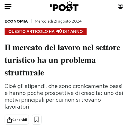
Auto
ECONOMIA
Mercoledì 21 agosto 2024
QUESTO ARTICOLO HA PIÙ DI
1 ANNO
HOME
Il mercato del lavoro nel settore
Italia
Moda
turistico ha un problema
Mondo
Libri
Politica
Consumismi
strutturale
Tecnologia
Storie/Idee
Internet
Ok Boomer!
Cioè gli stipendi, che sono cronicamente bassi
Scienza
Media
e hanno poche prospettive di crescita: uno dei
Cultura
Europa
motivi principali per cui non si trovano
lavoratori
Economia
Altrecose
Sport
Mondiali calcio 2026
Condividi