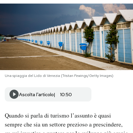
PODCAST
NEWSLETTER
I MIEI PREFERITI
SHOP
Una spiaggia del Lido di Venezia (Tristan Fewings/Getty Images)
CALENDARIO
Ascolta l'articolo
10:50
AREA PERSONALE
Quando si parla di turismo l’assunto è quasi
Area Personale
sempre che sia un settore prezioso a prescindere,
Newsletter