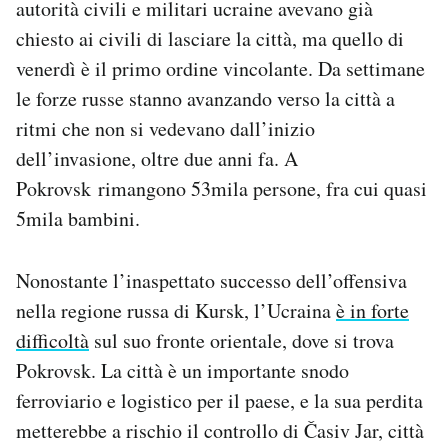
autorità civili e militari ucraine avevano già
Notifiche mobile
chiesto ai civili di lasciare la città, ma quello di
Regala il Post
venerdì è il primo ordine vincolante. Da settimane
Hai bisogno di aiuto?
Esci
le forze russe stanno avanzando verso la città a
ritmi che non si vedevano dall’inizio
dell’invasione, oltre due anni fa. A
Pokrovsk rimangono 53mila persone, fra cui quasi
5mila bambini.
Nonostante l’inaspettato successo dell’offensiva
nella regione russa di Kursk, l’Ucraina
è in forte
difficoltà
sul suo fronte orientale, dove si trova
Pokrovsk. La città è un importante snodo
ferroviario e logistico per il paese, e la sua perdita
metterebbe a rischio il controllo di Časiv Jar, città