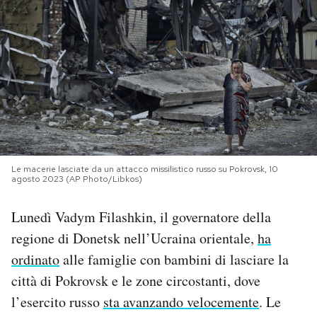
PODCAST
NEWSLETTER
I MIEI PREFERITI
SHOP
Le macerie lasciate da un attacco missilistico russo su Pokrovsk, 10
agosto 2023 (AP Photo/Libkos)
Lunedì Vadym Filashkin, il governatore della
CALENDARIO
regione di Donetsk nell’Ucraina orientale,
ha
ordinato
alle famiglie con bambini di lasciare la
AREA PERSONALE
città di Pokrovsk e le zone circostanti, dove
Area Personale
l’esercito russo
sta avanzando velocemente
. Le
Newsletter