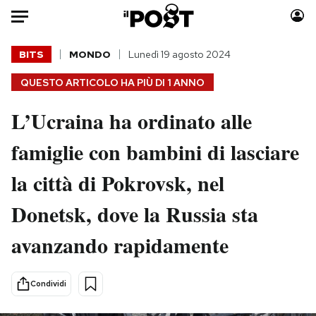
Auto
BITS
MONDO
Lunedì 19 agosto 2024
QUESTO ARTICOLO HA PIÙ DI
1 ANNO
HOME
L’Ucraina ha ordinato alle
Italia
Moda
Mondo
Libri
famiglie con bambini di lasciare
Politica
Consumismi
la città di Pokrovsk, nel
Tecnologia
Storie/Idee
Internet
Ok Boomer!
Donetsk, dove la Russia sta
Scienza
Media
avanzando rapidamente
Cultura
Europa
Economia
Altrecose
Sport
Mondiali calcio 2026
Condividi