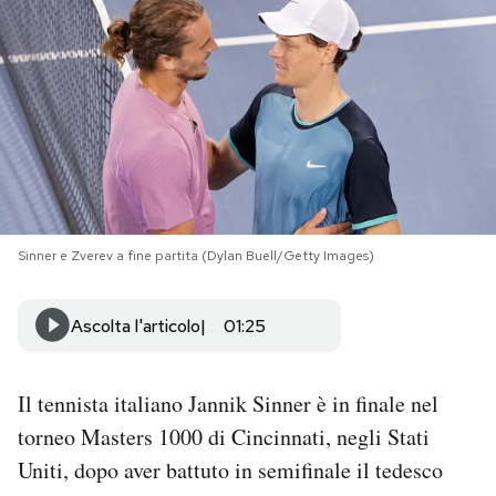
PODCAST
NEWSLETTER
I MIEI PREFERITI
Sinner e Zverev a fine partita (Dylan Buell/Getty Images)
SHOP
Ascolta l'articolo
01:25
CALENDARIO
Il tennista italiano Jannik Sinner è in finale nel
AREA PERSONALE
torneo Masters 1000 di Cincinnati, negli Stati
Area Personale
Uniti, dopo aver battuto in semifinale il tedesco
Newsletter