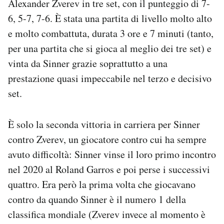
Alexander Zverev in tre set, con il punteggio di 7-
Notifiche mobile
6, 5-7, 7-6. È stata una partita di livello molto alto
Regala il Post
e molto combattuta, durata 3 ore e 7 minuti (tanto,
Hai bisogno di aiuto?
per una partita che si gioca al meglio dei tre set) e
Esci
vinta da Sinner grazie soprattutto a una
prestazione quasi impeccabile nel terzo e decisivo
set.
È solo la seconda vittoria in carriera per Sinner
contro Zverev, un giocatore contro cui ha sempre
avuto difficoltà: Sinner vinse il loro primo incontro
nel 2020 al Roland Garros e poi perse i successivi
quattro. Era però la prima volta che giocavano
contro da quando Sinner è il numero 1 della
classifica mondiale (Zverev invece al momento è