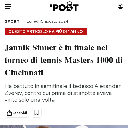
Auto
SPORT
Lunedì 19 agosto 2024
QUESTO ARTICOLO HA PIÙ DI
1 ANNO
HOME
Jannik Sinner è in finale nel
Italia
Moda
torneo di tennis Masters 1000 di
Mondo
Libri
Politica
Consumismi
Cincinnati
Tecnologia
Storie/Idee
Internet
Ok Boomer!
Ha battuto in semifinale il tedesco Alexander
Scienza
Media
Zverev, contro cui prima di stanotte aveva
Cultura
Europa
vinto solo una volta
Economia
Altrecose
Condividi
Sport
Mondiali calcio 2026