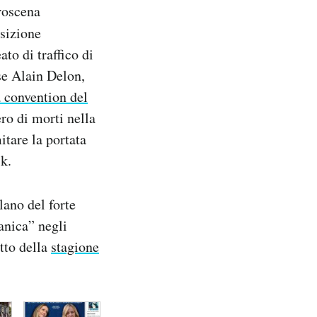
troscena
sizione
to di traffico di
ese Alain Delon,
a convention del
ro di morti nella
itare la portata
k.
lano del forte
anica” negli
atto della
stagione