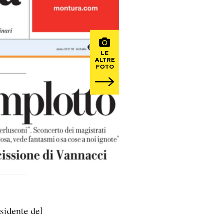
LE
ALTRE
FOTO
esidente del