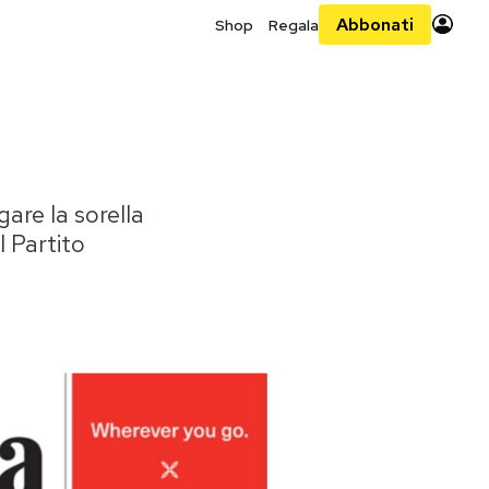
Abbonati
Shop
Regala
gare la sorella
l Partito