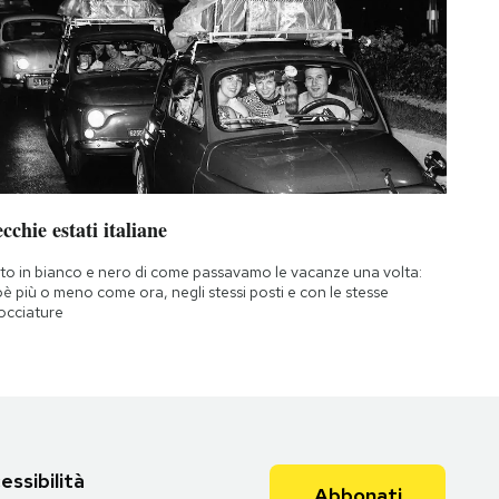
cchie estati italiane
to in bianco e nero di come passavamo le vacanze una volta:
oè più o meno come ora, negli stessi posti e con le stesse
occiature
essibilità
Abbonati