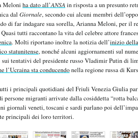
ia Meloni
ha dato all’
ANSA
in risposta a un presunto re
nica dal
Giornale
, secondo cui alcuni membri dell’oppo
o di far indagare sua sorella, Arianna Meloni, per il rea
. Quasi tutti raccontano la vita del celebre attore franc
nica
. Molti riportano inoltre la notizia dell’
inizio dell
co statunitense
, nonché alcuni aggiornamenti sul nume
 sui tentativi del presidente russo Vladimir Putin di lim
he l’Ucraina sta conducendo
nella regione russa di Kurs
tutti i principali quotidiani del Friuli Venezia Giulia par
i persone migranti arrivate dalla cosiddetta “rotta balc
ni giornali veneti, toscani e sardi parlano poi dell’imp
e principali dei loro territori.