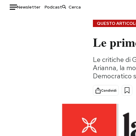
Newsletter
Podcast
Auto
QUESTO ARTICOLO
Le prime
HOME
Italia
Moda
Le critiche di 
Mondo
Libri
Arianna, la mor
Politica
Consumismi
Democratico s
Tecnologia
Storie/Idee
Internet
Ok Boomer!
Condividi
Scienza
Media
Cultura
Europa
Economia
Altrecose
Sport
Mondiali calcio 2026