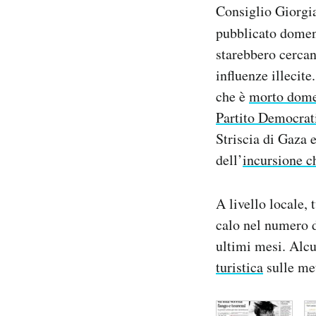
Consiglio Giorg
Notifiche mobile
Regala il Post
pubblicato dome
Hai bisogno di aiuto?
starebbero cercand
Esci
influenze illecite
che è
morto dome
Partito Democrati
Striscia di Gaza e
dell’
incursione c
A livello locale, 
calo nel numero d
ultimi mesi. Alcu
turistica
sulle met