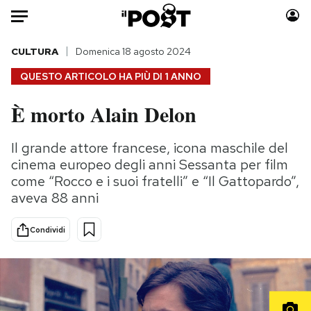
Auto
CULTURA
Domenica 18 agosto 2024
QUESTO ARTICOLO HA PIÙ DI
1 ANNO
HOME
È morto Alain Delon
Italia
Moda
Mondo
Libri
Il grande attore francese, icona maschile del
Politica
Consumismi
cinema europeo degli anni Sessanta per film
Tecnologia
Storie/Idee
come “Rocco e i suoi fratelli” e “Il Gattopardo”,
aveva 88 anni
Internet
Ok Boomer!
Scienza
Media
Condividi
Cultura
Europa
Economia
Altrecose
Sport
Mondiali calcio 2026