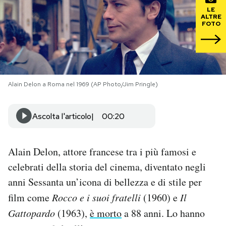
LE
ALTRE
PODCAST
FOTO
NEWSLETTER
Alain Delon a Roma nel 1969 (AP Photo/Jim Pringle)
I MIEI PREFERITI
Ascolta l'articolo
00:20
SHOP
Alain Delon, attore francese tra i più famosi e
CALENDARIO
celebrati della storia del cinema, diventato negli
anni Sessanta un’icona di bellezza e di stile per
AREA PERSONALE
film come
Rocco e i suoi fratelli
(1960) e
Il
Area Personale
Gattopardo
(1963),
è morto
a 88 anni. Lo hanno
Newsletter