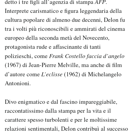
detto i tre figli all’agenzia di stampa
AFP
.
Notifiche mobile
Interprete carismatico e figura leggendaria della
Regala il Post
cultura popolare di almeno due decenni, Delon fu
Hai bisogno di aiuto?
tra i volti più riconoscibili e ammirati del cinema
Esci
europeo della seconda metà del Novecento,
protagonista rude e affascinante di tanti
polizieschi, come
Frank Costello faccia d’angelo
(1967) di Jean-Pierre Melville, ma anche di film
d’autore come
L’eclisse
(1962) di Michelangelo
Antonioni.
Divo enigmatico e dal fascino impareggiabile,
raccontatissimo dalla stampa per la vita e il
carattere spesso turbolenti e per le moltissime
relazioni sentimentali, Delon contribuì al successo