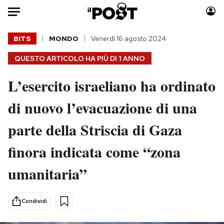
Auto
BITS
MONDO
Venerdì 16 agosto 2024
QUESTO ARTICOLO HA PIÙ DI
1 ANNO
HOME
L’esercito israeliano ha ordinato
Italia
Moda
Mondo
Libri
di nuovo l’evacuazione di una
Politica
Consumismi
parte della Striscia di Gaza
Tecnologia
Storie/Idee
Internet
Ok Boomer!
finora indicata come “zona
Scienza
Media
umanitaria”
Cultura
Europa
Economia
Altrecose
Sport
Mondiali calcio 2026
Condividi