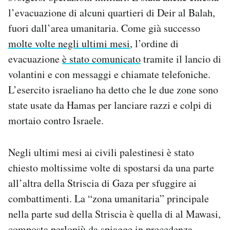
Notifiche mobile
l’evacuazione di alcuni quartieri di Deir al Balah,
Regala il Post
fuori dall’area umanitaria. Come già successo
Hai bisogno di aiuto?
molte volte negli ultimi mesi
, l’ordine di
Esci
evacuazione
è stato comunicato
tramite il lancio di
volantini e con messaggi e chiamate telefoniche.
L’esercito israeliano ha detto che le due zone sono
state usate da Hamas per lanciare razzi e colpi di
mortaio contro Israele.
Negli ultimi mesi ai civili palestinesi è stato
chiesto moltissime volte di spostarsi da una parte
all’altra della Striscia di Gaza per sfuggire ai
combattimenti. La “zona umanitaria” principale
nella parte sud della Striscia è quella di al Mawasi,
composta perlopiù da spiagge in precedenza