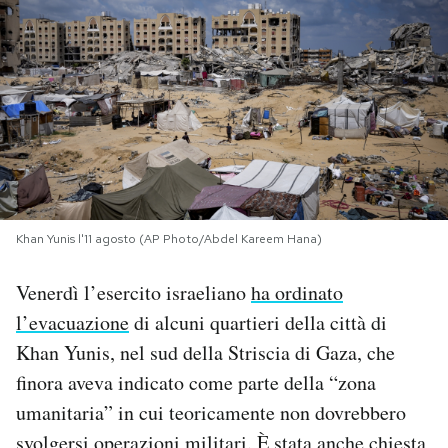
PODCAST
NEWSLETTER
I MIEI PREFERITI
SHOP
Khan Yunis l'11 agosto (AP Photo/Abdel Kareem Hana)
Venerdì l’esercito israeliano
ha ordinato
CALENDARIO
l’evacuazione
di alcuni quartieri della città di
Khan Yunis, nel sud della Striscia di Gaza, che
AREA PERSONALE
finora aveva indicato come parte della “zona
umanitaria” in cui teoricamente non dovrebbero
Area Personale
Newsletter
svolgersi operazioni militari. È stata anche chiesta