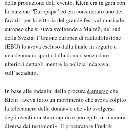
della produzione dell’evento. Klein era in gara con
Notifiche mobile
la canzone “Europapa” ed era considerato uno dei
Regala il Post
favoriti per la vittoria del grande festival musicale
Hai bisogno di aiuto?
Esci
europeo che si stava svolgendo a Malmö, nel sud
della Svezia: l’Unione europea di radiodiffusione
(EBU) lo aveva escluso dalla finale in seguito a
una denuncia sporta dalla donna, senza dare
ulteriori dettagli mentre la polizia indagava
sull’accaduto.
In base alle indagini della procura
è emerso
che
Klein «aveva fatto un movimento che aveva colpito
la telecamera della donna» e che «lo svolgersi
degli eventi era stato rapido e percepito in maniera
diversa dai testimoni». Il procuratore Fredrik