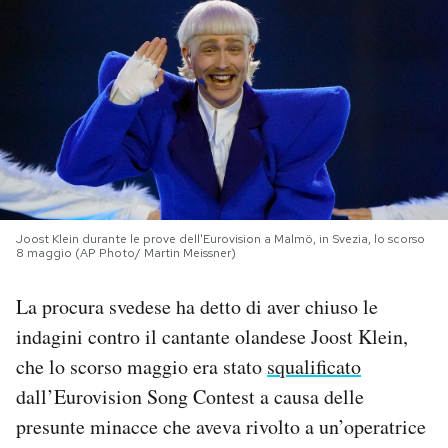
PODCAST
NEWSLETTER
I MIEI PREFERITI
SHOP
Joost Klein durante le prove dell'Eurovision a Malmö, in Svezia, lo scorso
8 maggio (AP Photo/ Martin Meissner)
La procura svedese ha detto di aver chiuso le
CALENDARIO
indagini contro il cantante olandese Joost Klein,
che lo scorso maggio era stato
squalificato
AREA PERSONALE
dall’Eurovision Song Contest a causa delle
Area Personale
presunte minacce che aveva rivolto a un’operatrice
Newsletter