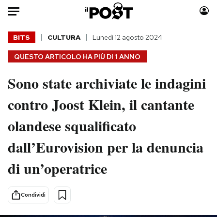
Auto
BITS
CULTURA
Lunedì 12 agosto 2024
QUESTO ARTICOLO HA PIÙ DI
1 ANNO
HOME
Sono state archiviate le indagini
Italia
Moda
Mondo
Libri
contro Joost Klein, il cantante
Politica
Consumismi
olandese squalificato
Tecnologia
Storie/Idee
Internet
Ok Boomer!
dall’Eurovision per la denuncia
Scienza
Media
di un’operatrice
Cultura
Europa
Economia
Altrecose
Sport
Mondiali calcio 2026
Condividi