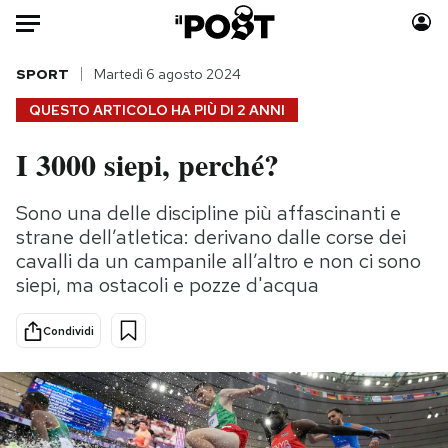
Auto
SPORT
Martedì 6 agosto 2024
QUESTO ARTICOLO HA PIÙ DI
2 ANNI
HOME
I 3000 siepi, perché?
Italia
Moda
Mondo
Libri
Sono una delle discipline più affascinanti e
Politica
Consumismi
strane dell’atletica: derivano dalle corse dei
Tecnologia
Storie/Idee
cavalli da un campanile all’altro e non ci sono
siepi, ma ostacoli e pozze d'acqua
Internet
Ok Boomer!
Scienza
Media
Condividi
Cultura
Europa
Economia
Altrecose
Sport
Mondiali calcio 2026