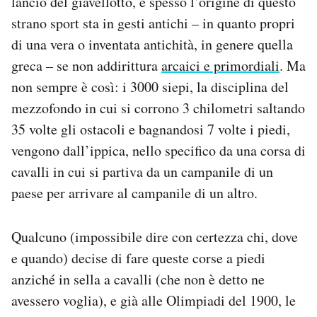
lancio del giavellotto, e spesso l’origine di questo
Notifiche mobile
strano sport sta in gesti antichi – in quanto propri
Regala il Post
di una vera o inventata antichità, in genere quella
Hai bisogno di aiuto?
greca – se non addirittura
arcaici e primordiali
. Ma
Esci
non sempre è così: i 3000 siepi, la disciplina del
mezzofondo in cui si corrono 3 chilometri saltando
35 volte gli ostacoli e bagnandosi 7 volte i piedi,
vengono dall’ippica, nello specifico da una corsa di
cavalli in cui si partiva da un campanile di un
paese per arrivare al campanile di un altro.
Qualcuno (impossibile dire con certezza chi, dove
e quando) decise di fare queste corse a piedi
anziché in sella a cavalli (che non è detto ne
avessero voglia), e già alle Olimpiadi del 1900, le