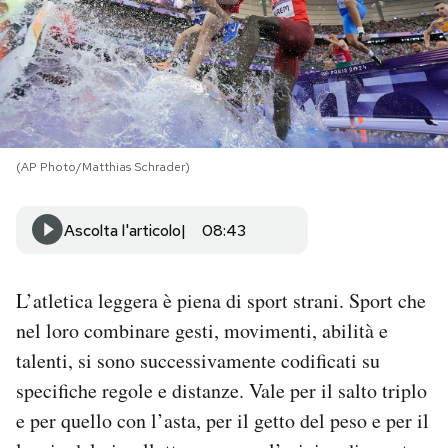
PODCAST
NEWSLETTER
(AP Photo/Matthias Schrader)
I MIEI PREFERITI
Ascolta l'articolo
08:43
SHOP
L’atletica leggera è piena di sport strani. Sport che
CALENDARIO
nel loro combinare gesti, movimenti, abilità e
talenti, si sono successivamente codificati su
AREA PERSONALE
specifiche regole e distanze. Vale per il salto triplo
Area Personale
e per quello con l’asta, per il getto del peso e per il
Newsletter