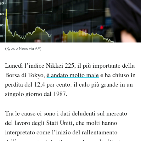
PODCAST
NEWSLETTER
(Kyodo News via AP)
I MIEI PREFERITI
Lunedì l’indice Nikkei 225, il più importante della
Borsa di Tokyo,
è andato molto male
e ha chiuso in
SHOP
perdita del 12,4 per cento: il calo più grande in un
singolo giorno dal 1987.
CALENDARIO
Tra le cause ci sono i dati deludenti sul mercato
AREA PERSONALE
del lavoro degli Stati Uniti, che molti hanno
Area Personale
interpretato come l’inizio del rallentamento
Newsletter