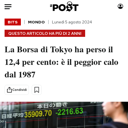
Auto
BITS
MONDO
Lunedì 5 agosto 2024
QUESTO ARTICOLO HA PIÙ DI
2 ANNI
HOME
La Borsa di Tokyo ha perso il
Italia
Moda
Mondo
Libri
12,4 per cento: è il peggior calo
Politica
Consumismi
dal 1987
Tecnologia
Storie/Idee
Internet
Ok Boomer!
Scienza
Media
Condividi
Cultura
Europa
Economia
Altrecose
Sport
Mondiali calcio 2026