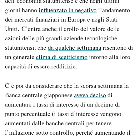
dell’economia statunitense e che negli ultimi
Notifiche mobile
giorni hanno
influenzato in negativo
l’andamento
Regala il Post
dei mercati finanziari in Europa e negli Stati
Hai bisogno di aiuto?
Uniti. C’entra anche il crollo del valore delle
Esci
azioni delle più grandi aziende tecnologiche
statunitensi, che
da qualche settimana
risentono di
un generale
clima di scetticismo
intorno alla loro
capacità di essere redditizie.
C’è poi da considerare che la scorsa settimana la
Banca centrale giapponese
aveva deciso
di
aumentare i tassi di interesse di un decimo di
punto percentuale (i tassi d’interesse vengono
aumentati dalle banche centrali per tenere
l’inflazione sotto controllo, perché aumentando il