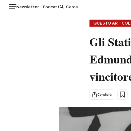
Newsletter
Podcast
Auto
QUESTO ARTICOLO
HOME
Gli Stat
Italia
Moda
Edmundo
Mondo
Libri
Politica
Consumismi
vincitor
Tecnologia
Storie/Idee
Internet
Ok Boomer!
Scienza
Media
Condividi
Cultura
Europa
Economia
Altrecose
Sport
Mondiali calcio 2026