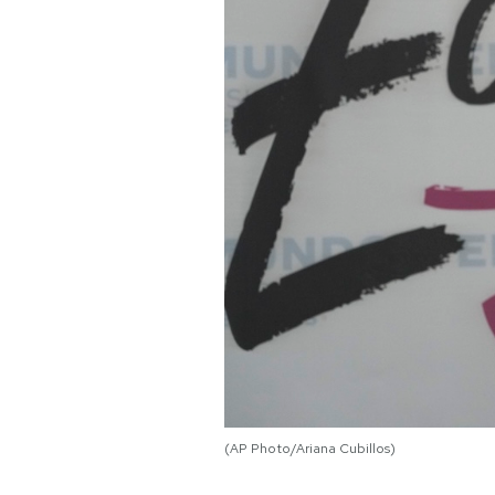
PODCAST
NEWSLETTER
I MIEI PREFERITI
SHOP
CALENDARIO
AREA PERSONALE
(AP Photo/Ariana Cubillos)
Area Personale
Newsletter