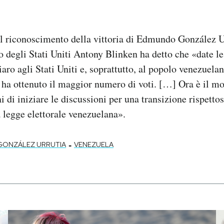
l riconoscimento della vittoria di Edmundo González Ur
to degli Stati Uniti Antony Blinken ha detto che «date l
hiaro agli Stati Uniti e, soprattutto, al popolo venezue
ha ottenuto il maggior numero di voti. […] Ora è il m
i di iniziare le discussioni per una transizione rispettos
 legge elettorale venezuelana».
-
ONZÁLEZ URRUTIA
VENEZUELA