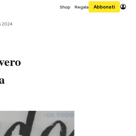
Abbonati
Shop
Regala
o 2024
vero
a