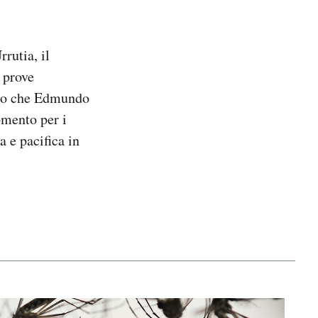
rutia, il
e prove
lano che Edmundo
omento per i
a e pacifica in