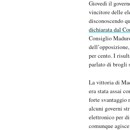
Giovedì il govern
Notifiche mobile
vincitore delle e
Regala il Post
disconoscendo qui
Hai bisogno di aiuto?
Esci
dichiarata dal Co
Consiglio Maduro 
dell’opposizione
per cento. I risul
parlato di brogli 
La vittoria di Ma
era stata assai co
forte svantaggio 
alcuni governi st
elettronico per di
comunque agisce s