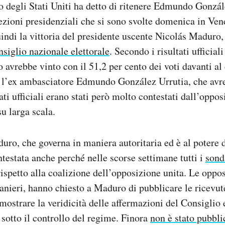
o degli Stati Uniti ha detto di ritenere Edmundo Gonzál
lezioni presidenziali che si sono svolte domenica in Ven
ndi la vittoria del presidente uscente Nicolás Maduro
nsiglio nazionale elettorale
. Secondo i risultati ufficia
avrebbe vinto con il 51,2 per cento dei voti davanti al
, l’ex ambasciatore Edmundo González Urrutia, che avre
tati ufficiali erano stati però molto contestati dall’oppo
su larga scala.
duro, che governa in maniera autoritaria ed è al potere 
ntestata anche perché nelle scorse settimane tutti i
sond
rispetto alla coalizione dell’opposizione unita. Le oppo
ranieri, hanno chiesto a Maduro di pubblicare le ricevut
mostrare la veridicità delle affermazioni del Consiglio 
otto il controllo del regime. Finora
non è stato pubbli