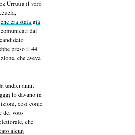
ez Urrutia il vero
ezuela,
,
che era stata già
li comunicati dal
 candidato
bbe preso il 44
sizione, che aveva
da undici anni,
aggi
lo davano in
sizioni, così come
e del voto
elettorale, che
cato alcun