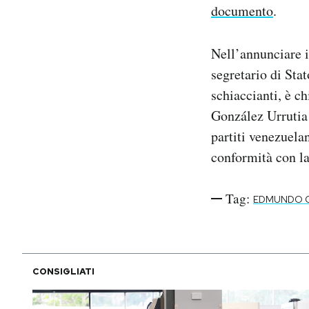
documento
.
Nell’annunciare i
segretario di Sta
schiaccianti, è c
González Urrutia 
partiti venezuelan
conformità con la
Tag:
EDMUNDO G
CONSIGLIATI