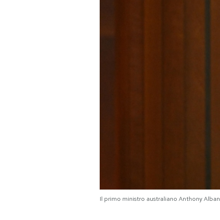
PODCAST
NEWSLETTER
I MIEI PREFERITI
SHOP
CALENDARIO
AREA PERSONALE
Il primo ministro australiano Anthony Alb
Area Personale
Newsletter