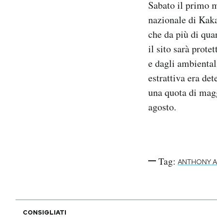
Sabato il primo 
Notifiche mobile
nazionale di Kaka
Regala il Post
che da più di qua
Hai bisogno di aiuto?
Esci
il sito sarà prote
e dagli ambiental
estrattiva era de
una quota di magg
agosto.
Tag:
ANTHONY A
CONSIGLIATI