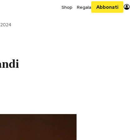
Abbonati
Shop
Regala
o 2024
andi