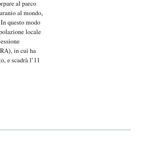
rpare al parco
 uranio al mondo,
. In questo modo
opolazione locale
cessione
ERA), in cui ha
o, e scadrà l’11