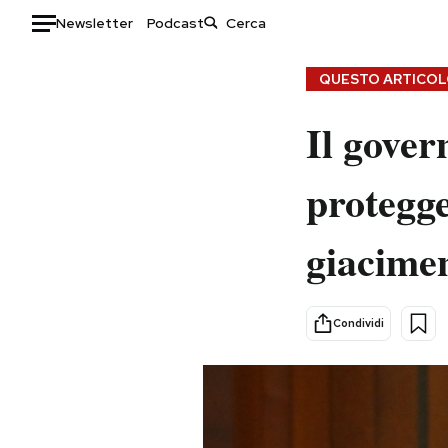
Newsletter
Podcast
Auto
QUESTO ARTICOLO
HOME
Il gover
Italia
Moda
protegge
Mondo
Libri
Politica
Consumismi
giacimen
Tecnologia
Storie/Idee
Internet
Ok Boomer!
Scienza
Media
Condividi
Cultura
Europa
Economia
Altrecose
Sport
Mondiali calcio 2026