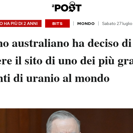
 HA PIÙ DI
2 ANNI
BITS
MONDO
Sabato 27 lugli
no australiano ha deciso di
re il sito di uno dei più gr
ti di uranio al mondo