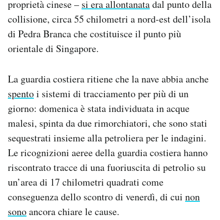
proprietà cinese –
si era allontanata
dal punto della
Notifiche mobile
collisione, circa 55 chilometri a nord-est dell’isola
Regala il Post
di Pedra Branca che costituisce il punto più
Hai bisogno di aiuto?
Esci
orientale di Singapore.
La guardia costiera ritiene che la nave abbia anche
spento
i sistemi di tracciamento per più di un
giorno: domenica è stata individuata in acque
malesi, spinta da due rimorchiatori, che sono stati
sequestrati insieme alla petroliera per le indagini.
Le ricognizioni aeree della guardia costiera hanno
riscontrato tracce di una fuoriuscita di petrolio su
un’area di 17 chilometri quadrati come
conseguenza dello scontro di venerdì, di cui
non
sono
ancora chiare le cause.