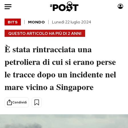
Auto
BITS
MONDO
Lunedì 22 luglio 2024
QUESTO ARTICOLO HA PIÙ DI
2 ANNI
HOME
È stata rintracciata una
Italia
Moda
Mondo
Libri
petroliera di cui si erano perse
Politica
Consumismi
le tracce dopo un incidente nel
Tecnologia
Storie/Idee
Internet
Ok Boomer!
mare vicino a Singapore
Scienza
Media
Cultura
Europa
Condividi
Economia
Altrecose
Sport
Mondiali calcio 2026