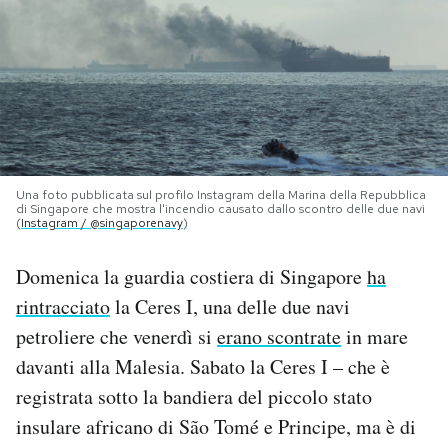
PODCAST
NEWSLETTER
I MIEI PREFERITI
Una foto pubblicata sul profilo Instagram della Marina della Repubblica
di Singapore che mostra l'incendio causato dallo scontro delle due navi
(
Instagram / @singaporenavy
)
SHOP
Domenica la guardia costiera di Singapore
ha
rintracciato
la Ceres I, una delle due navi
CALENDARIO
petroliere che venerdì si
erano scontrate
in mare
davanti alla Malesia. Sabato la Ceres I – che è
AREA PERSONALE
registrata sotto la bandiera del piccolo stato
Area Personale
insulare africano di São Tomé e Principe, ma è di
Newsletter