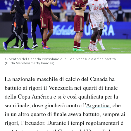
PODCAST
NEWSLETTER
I MIEI PREFERITI
Giocatori del Canada consolano quelli del Venezuela a fine partita
(Buda Mendes/Getty Images)
SHOP
La nazionale maschile di calcio del Canada ha
battuto ai rigori il Venezuela nei quarti di finale
CALENDARIO
della Copa América e si è così qualificata per la
semifinale, dove giocherà contro l’
Argentina
, che
AREA PERSONALE
in un altro quarto di finale aveva battuto, sempre ai
Area Personale
rigori, l’Ecuador. Durante i tempi regolamentari è
Newsletter