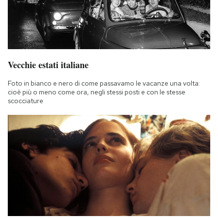
Vecchie estati italiane
Foto in bianco e nero di come passavamo le vacanze una volta:
cioè più o meno come ora, negli stessi posti e con le stesse
scocciature