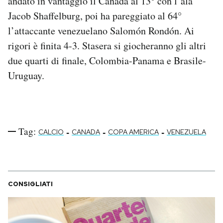
andato in vantaggio il Canada al 13° con l’ala
Notifiche mobile
Jacob Shaffelburg, poi ha pareggiato al 64°
Regala il Post
l’attaccante venezuelano Salomón Rondón. Ai
Hai bisogno di aiuto?
rigori è finita 4-3. Stasera si giocheranno gli altri
Esci
due quarti di finale, Colombia-Panama e Brasile-
Uruguay.
Tag:
-
-
-
CALCIO
CANADA
COPA AMERICA
VENEZUELA
CONSIGLIATI