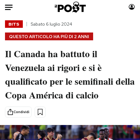
Auto
BITS
Sabato 6 luglio 2024
QUESTO ARTICOLO HA PIÙ DI
2 ANNI
HOME
Il Canada ha battuto il
Italia
Moda
Mondo
Libri
Venezuela ai rigori e si è
Politica
Consumismi
qualificato per le semifinali della
Tecnologia
Storie/Idee
Internet
Ok Boomer!
Copa América di calcio
Scienza
Media
Cultura
Europa
Condividi
Economia
Altrecose
Sport
Mondiali calcio 2026