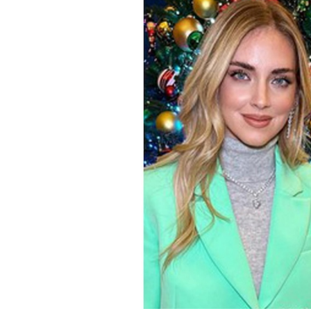
PODCAST
NEWSLETTER
I MIEI PREFERITI
SHOP
CALENDARIO
AREA PERSONALE
Area Personale
Newsletter