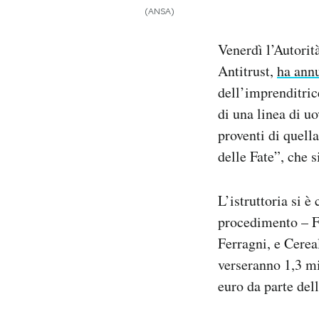
Notifiche mobile
(ANSA)
Regala il Post
Venerdì l’Autori
Hai bisogno di aiuto?
Esci
Antitrust,
ha ann
dell’imprenditric
di una linea di u
proventi di quell
delle Fate”, che s
L’istruttoria si è
procedimento – Fe
Ferragni, e Cereal
verseranno 1,3 mi
euro da parte dell