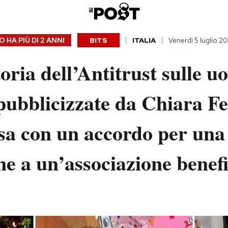
 HA PIÙ DI
2 ANNI
BITS
ITALIA
Venerdì 5 luglio 2
toria dell’Antitrust sulle u
pubblicizzate da Chiara F
usa con un accordo per una
e a un’associazione benef