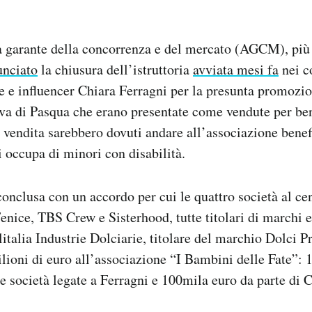
tà garante della concorrenza e del mercato (AGCM), pi
unciato
la chiusura dell’istruttoria
avviata mesi fa
nei c
e e influencer Chiara Ferragni per la presunta promozi
ova di Pasqua che erano presentate come vendute per ben
a vendita sarebbero dovuti andare all’associazione bene
i occupa di minori con disabilità.
 conclusa con un accordo per cui le quattro società al ce
nice, TBS Crew e Sisterhood, tutte titolari di marchi e d
italia Industrie Dolciarie, titolare del marchio Dolci P
lioni di euro all’associazione “I Bambini delle Fate”: 1
e società legate a Ferragni e 100mila euro da parte di C