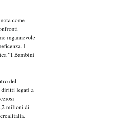
ù nota come
onfronti
one ingannevole
eficenza. I
fica “I Bambini
ntro del
iritti legati a
reziosi –
,2 milioni di
erealitalia.