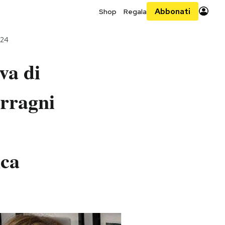
Abbonati
Shop
Regala
024
ova di
erragni
ica