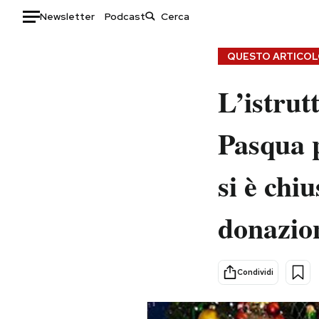
Newsletter
Podcast
Auto
QUESTO ARTICOLO
HOME
L’istrut
Italia
Moda
Pasqua 
Mondo
Libri
Politica
Consumismi
si è chi
Tecnologia
Storie/Idee
Internet
Ok Boomer!
donazion
Scienza
Media
Cultura
Europa
Economia
Altrecose
Condividi
Sport
Mondiali calcio 2026