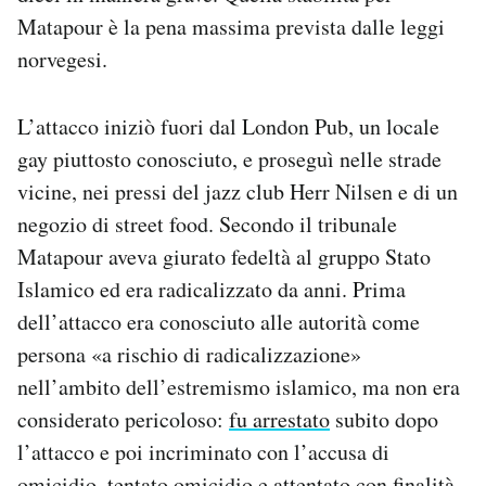
Notifiche mobile
Matapour è la pena massima prevista dalle leggi
Regala il Post
norvegesi.
Hai bisogno di aiuto?
Esci
L’attacco iniziò fuori dal London Pub, un locale
gay piuttosto conosciuto, e proseguì nelle strade
vicine, nei pressi del jazz club Herr Nilsen e di un
negozio di street food. Secondo il tribunale
Matapour aveva giurato fedeltà al gruppo Stato
Islamico ed era radicalizzato da anni. Prima
dell’attacco era conosciuto alle autorità come
persona «a rischio di radicalizzazione»
nell’ambito dell’estremismo islamico, ma non era
considerato pericoloso:
fu arrestato
subito dopo
l’attacco e poi incriminato con l’accusa di
omicidio, tentato omicidio e attentato con finalità