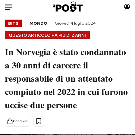
Auto
BITS
MONDO
Giovedì 4 luglio 2024
QUESTO ARTICOLO HA PIÙ DI
2 ANNI
HOME
In Norvegia è stato condannato
Italia
Moda
Mondo
Libri
a 30 anni di carcere il
Politica
Consumismi
responsabile di un attentato
Tecnologia
Storie/Idee
Internet
Ok Boomer!
compiuto nel 2022 in cui furono
Scienza
Media
uccise due persone
Cultura
Europa
Economia
Altrecose
Sport
Mondiali calcio 2026
Condividi