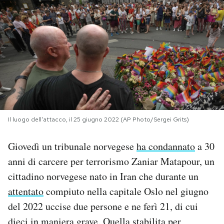
PODCAST
NEWSLETTER
I MIEI PREFERITI
SHOP
Il luogo dell'attacco, il 25 giugno 2022 (AP Photo/Sergei Grits)
Giovedì un tribunale norvegese
ha condannato
a 30
CALENDARIO
anni di carcere per terrorismo Zaniar Matapour, un
cittadino norvegese nato in Iran che durante un
AREA PERSONALE
attentato
compiuto nella capitale Oslo nel giugno
del 2022 uccise due persone e ne ferì 21, di cui
Area Personale
Newsletter
dieci in maniera grave. Quella stabilita per