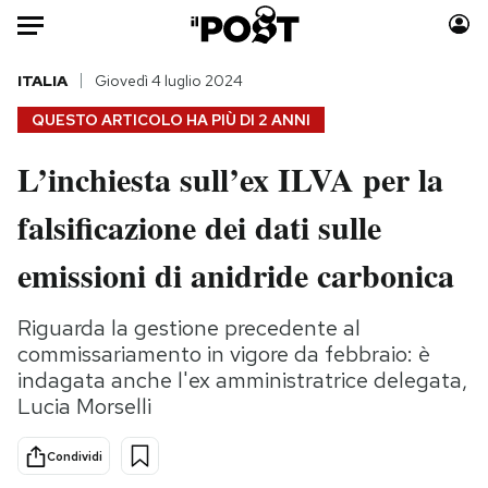
Auto
ITALIA
Giovedì 4 luglio 2024
QUESTO ARTICOLO HA PIÙ DI
2 ANNI
HOME
L’inchiesta sull’ex ILVA per la
Italia
Moda
falsificazione dei dati sulle
Mondo
Libri
Politica
Consumismi
emissioni di anidride carbonica
Tecnologia
Storie/Idee
Internet
Ok Boomer!
Riguarda la gestione precedente al
Scienza
Media
commissariamento in vigore da febbraio: è
Cultura
Europa
indagata anche l'ex amministratrice delegata,
Lucia Morselli
Economia
Altrecose
Sport
Mondiali calcio 2026
Condividi