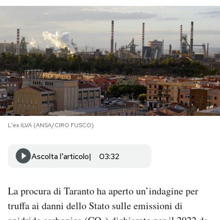
PODCAST
NEWSLETTER
I MIEI PREFERITI
SHOP
L'ex ILVA (ANSA/CIRO FUSCO)
CALENDARIO
Ascolta l'articolo
03:32
AREA PERSONALE
La procura di Taranto ha aperto un’indagine per
Area Personale
truffa ai danni dello Stato sulle emissioni di
Newsletter