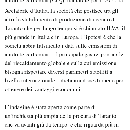
anidride carbonica (CO
) dichiarate per il 2022 da
2
Notifiche mobile
Acciaierie d’Italia, la società che gestisce tra gli
Regala il Post
altri lo stabilimento di produzione di acciaio di
Hai bisogno di aiuto?
Taranto che per lungo tempo si è chiamato ILVA, il
Esci
più grande in Italia e in Europa. L’ipotesi è che la
società abbia falsificato i dati sulle emissioni di
anidride carbonica – il principale gas responsabile
del riscaldamento globale e sulla cui emissione
bisogna rispettare diversi parametri stabiliti a
livello internazionale – dichiarandone di meno per
ottenere dei vantaggi economici.
L’indagine è stata aperta come parte di
un’inchiesta più ampia della procura di Taranto
che va avanti già da tempo, e che riguarda più in