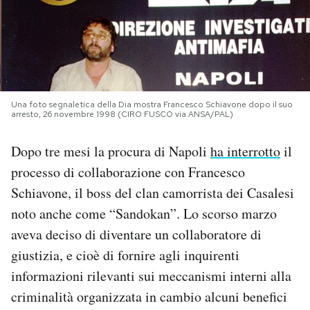
PODCAST
NEWSLETTER
Una foto segnaletica della Dia mostra Francesco Schiavone dopo il suo
arresto, 26 novembre 1998 (CIRO FUSCO via ANSA/PAL)
I MIEI PREFERITI
Dopo tre mesi la procura di Napoli
ha interrotto
il
SHOP
processo di collaborazione con Francesco
Schiavone, il boss del clan camorrista dei Casalesi
CALENDARIO
noto anche come “Sandokan”. Lo scorso marzo
aveva deciso di diventare un collaboratore di
giustizia, e cioè di fornire agli inquirenti
AREA PERSONALE
informazioni rilevanti sui meccanismi interni alla
Area Personale
criminalità organizzata in cambio alcuni benefici
Newsletter