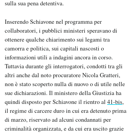
sulla sua pena detentiva.
Notifiche mobile
Regala il Post
Hai bisogno di aiuto?
Inserendo Schiavone nel programma per
Esci
collaboratori, i pubblici ministeri speravano di
ottenere qualche chiarimento sui legami tra
camorra e politica, sui capitali nascosti o
informazioni utili a indagini ancora in corso.
Tuttavia durante gli interrogatori, condotti tra gli
altri anche dal noto procuratore Nicola Gratteri,
non è stato scoperto nulla di nuovo o di utile nelle
sue dichiarazioni. Il ministero della Giustizia ha
quindi disposto per Schiavone il rientro al
41-bis
,
il regime di carcere duro in cui era detenuto prima
di marzo, riservato ad alcuni condannati per
criminalità organizzata, e da cui era uscito grazie