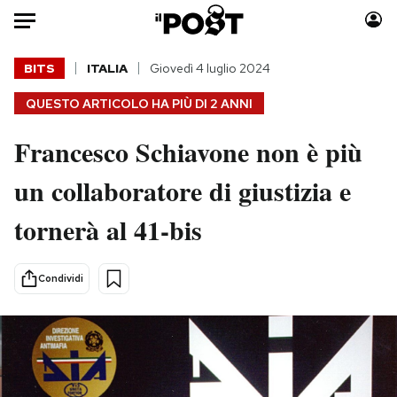
Auto
BITS
ITALIA
Giovedì 4 luglio 2024
QUESTO ARTICOLO HA PIÙ DI
2 ANNI
HOME
Francesco Schiavone non è più
Italia
Moda
Mondo
Libri
un collaboratore di giustizia e
Politica
Consumismi
tornerà al 41-bis
Tecnologia
Storie/Idee
Internet
Ok Boomer!
Scienza
Media
Condividi
Cultura
Europa
Economia
Altrecose
Sport
Mondiali calcio 2026