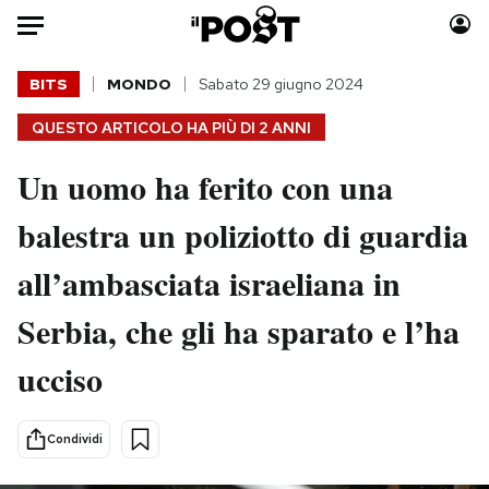
Auto
BITS
MONDO
Sabato 29 giugno 2024
QUESTO ARTICOLO HA PIÙ DI
2 ANNI
HOME
Un uomo ha ferito con una
Italia
Moda
Mondo
Libri
balestra un poliziotto di guardia
Politica
Consumismi
all’ambasciata israeliana in
Tecnologia
Storie/Idee
Internet
Ok Boomer!
Serbia, che gli ha sparato e l’ha
Scienza
Media
ucciso
Cultura
Europa
Economia
Altrecose
Sport
Mondiali calcio 2026
Condividi