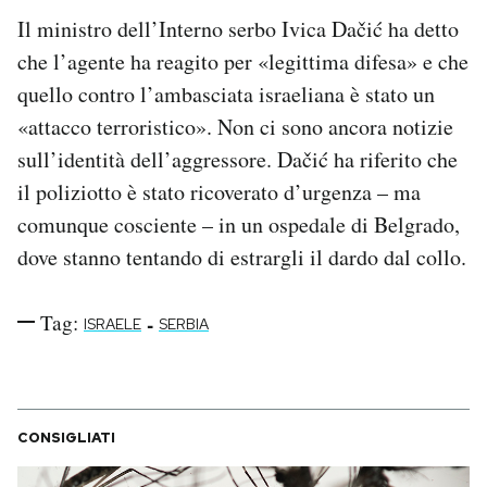
Notifiche mobile
Il ministro dell’Interno serbo Ivica Dačić ha detto
Regala il Post
che l’agente ha reagito per «legittima difesa» e che
Hai bisogno di aiuto?
quello contro l’ambasciata israeliana è stato un
Esci
«attacco terroristico». Non ci sono ancora notizie
sull’identità dell’aggressore. Dačić ha riferito che
il poliziotto è stato ricoverato d’urgenza – ma
comunque cosciente – in un ospedale di Belgrado,
dove stanno tentando di estrargli il dardo dal collo.
Tag:
-
ISRAELE
SERBIA
CONSIGLIATI