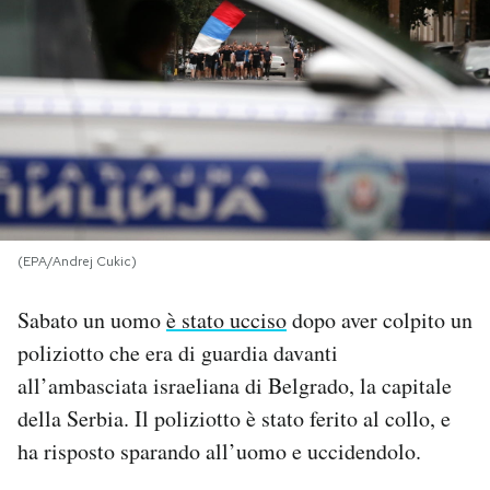
PODCAST
NEWSLETTER
I MIEI PREFERITI
SHOP
(EPA/Andrej Cukic)
Sabato un uomo
è stato ucciso
dopo aver colpito un
CALENDARIO
poliziotto che era di guardia davanti
all’ambasciata israeliana di Belgrado, la capitale
AREA PERSONALE
della Serbia. Il poliziotto è stato ferito al collo, e
ha risposto sparando all’uomo e uccidendolo.
Area Personale
Newsletter