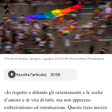
PODCAST
NEWSLETTER
I MIEI PREFERITI
Il Pride di Madrid, Spagna, 1 giugno 2023 (AP Photo/Manu Fernandez)
SHOP
Ascolta l'articolo
10:58
CALENDARIO
«Io rispetto e difendo gli orientamenti e le scelte
AREA PERSONALE
d’amore e di vita di tutti, ma non apprezzo
Area Personale
esibizionismo ed ostentazione. Questo tizio mezzo
Newsletter