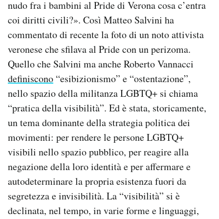
nudo fra i bambini al Pride di Verona cosa c’entra
Notifiche mobile
coi diritti civili?». Così Matteo Salvini ha
Regala il Post
commentato di recente la foto di un noto attivista
Hai bisogno di aiuto?
Esci
veronese che sfilava al Pride con un perizoma.
Quello che Salvini ma anche Roberto Vannacci
definiscono
“esibizionismo” e “ostentazione”,
nello spazio della militanza LGBTQ+ si chiama
“pratica della visibilità”. Ed è stata, storicamente,
un tema dominante della strategia politica dei
movimenti: per rendere le persone LGBTQ+
visibili nello spazio pubblico, per reagire alla
negazione della loro identità e per affermare e
autodeterminare la propria esistenza fuori da
segretezza e invisibilità. La “visibilità” si è
declinata, nel tempo, in varie forme e linguaggi,