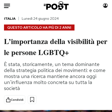
Auto
ITALIA
Lunedì 24 giugno 2024
QUESTO ARTICOLO HA PIÙ DI
2 ANNI
HOME
L’importanza della visibilità per
Italia
Moda
le persone LGBTQ+
Mondo
Libri
Politica
Consumismi
È stata, storicamente, un tema dominante
Tecnologia
Storie/Idee
della strategia politica dei movimenti: e come
Internet
Ok Boomer!
mostra una ricerca mantiene ancora oggi
Scienza
Media
un'influenza molto concreta su tutta la
Cultura
Europa
società
Economia
Altrecose
Sport
Mondiali calcio 2026
Condividi