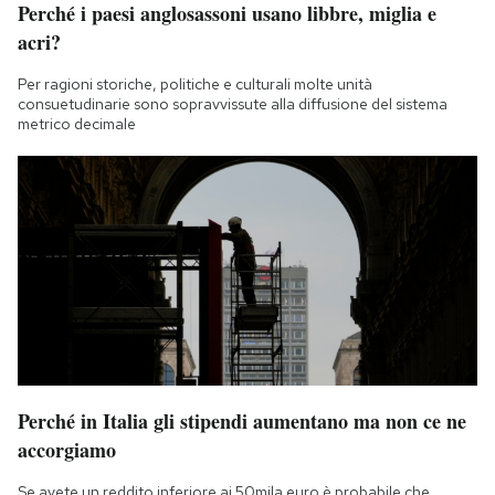
Perché i paesi anglosassoni usano libbre, miglia e
Notifiche mobile
acri?
Regala il Post
Hai bisogno di aiuto?
Per ragioni storiche, politiche e culturali molte unità
Esci
consuetudinarie sono sopravvissute alla diffusione del sistema
metrico decimale
Perché in Italia gli stipendi aumentano ma non ce ne
accorgiamo
Se avete un reddito inferiore ai 50mila euro è probabile che