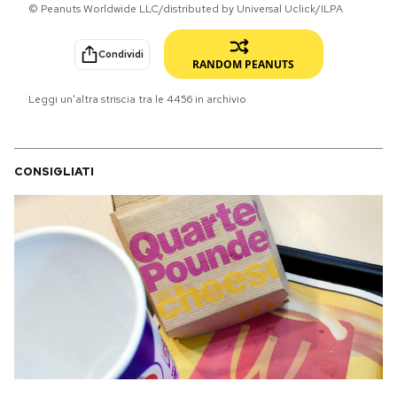
© Peanuts Worldwide LLC/distributed by Universal Uclick/ILPA
PODCAST
Condividi
RANDOM PEANUTS
NEWSLETTER
Leggi un'altra striscia tra le
4456
in archivio
I MIEI PREFERITI
CONSIGLIATI
SHOP
CALENDARIO
AREA PERSONALE
Area Personale
Newsletter