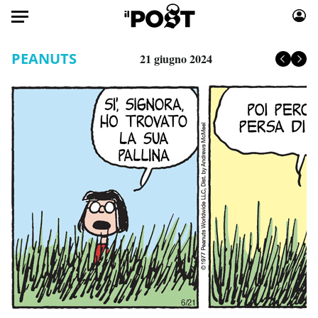
Auto
PEANUTS
21 giugno 2024
HOME
Italia
Moda
Mondo
Libri
Politica
Consumismi
Tecnologia
Storie/Idee
Internet
Ok Boomer!
Scienza
Media
Cultura
Europa
Economia
Altrecose
Sport
Mondiali calcio 2026