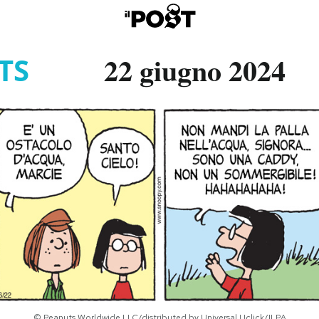
22 giugno 2024
TS
© Peanuts Worldwide LLC/distributed by Universal Uclick/ILPA