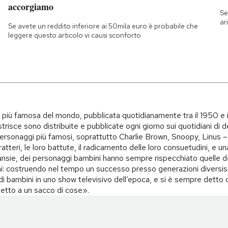
accorgiamo
Se
ar
Se avete un reddito inferiore ai 50mila euro è probabile che
leggere questo articolo vi causi sconforto
i più famosa del mondo, pubblicata quotidianamente tra il 1950 e 
trisce sono distribuite e pubblicate ogni giorno sui quotidiani di d
i personaggi più famosi, soprattutto Charlie Brown, Snoopy, Linus – 
teri, le loro battute, il radicamento delle loro consuetudini, e una 
i, ansie, dei personaggi bambini hanno sempre rispecchiato quelle d
i: costruendo nel tempo un successo presso generazioni diversiss
o di bambini in uno show televisivo dell’epoca, e si è sempre det
spetto a un sacco di cose».