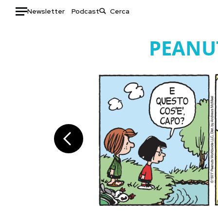
Newsletter
Podcast
Auto
PEANU
HOME
Italia
Moda
Mondo
Libri
Politica
Consumismi
Tecnologia
Storie/Idee
Internet
Ok Boomer!
Scienza
Media
Cultura
Europa
Economia
Altrecose
Sport
Mondiali calcio 2026