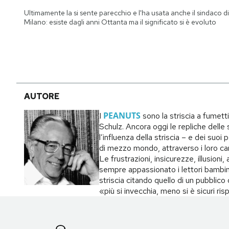
Notifiche mobile
Ultimamente la si sente parecchio e l'ha usata anche il sindaco di
Regala il Post
Milano: esiste dagli anni Ottanta ma il significato si è evoluto
Hai bisogno di aiuto?
Esci
AUTORE
PEANUTS
I
sono la striscia a fumett
Schulz. Ancora oggi le repliche delle s
l’influenza della striscia – e dei suo
di mezzo mondo, attraverso i loro carat
Le frustrazioni, insicurezze, illusion
sempre appassionato i lettori bambin
striscia citando quello di un pubblic
«più si invecchia, meno si è sicuri ri