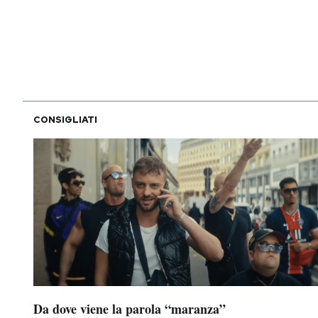
PODCAST
NEWSLETTER
CONSIGLIATI
I MIEI PREFERITI
SHOP
CALENDARIO
AREA PERSONALE
Area Personale
Da dove viene la parola “maranza”
Newsletter