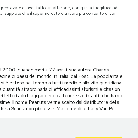
 pensavate di aver fatto un affarone, con quella friggitrice ad
ia, sappiate che il supermercato è ancora più contento di voi
il 2000, quando morì a 77 anni il suo autore Charles
ecine di paesi del mondo: in Italia, dal Post. La popolarità e
si è estesa nel tempo a tutti i media e alla vita quotidiana
quantità straordinaria di efficacissimi aforismi e citazioni.
ei lettori adulti aggiungendovi tenerezze infantili che hanno
ime. Il nome Peanuts venne scelto dal distributore della
to che a Schulz non piacesse. Ma come dice Lucy Van Pelt,