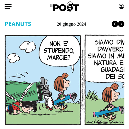
Auto
PEANUTS
20 giugno 2024
HOME
Italia
Moda
Mondo
Libri
Politica
Consumismi
Tecnologia
Storie/Idee
Internet
Ok Boomer!
Scienza
Media
Cultura
Europa
Economia
Altrecose
Sport
Mondiali calcio 2026