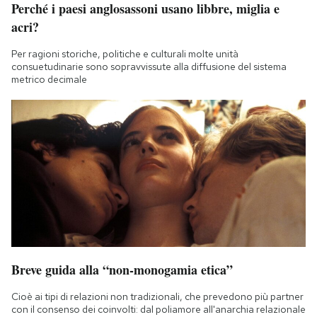
Perché i paesi anglosassoni usano libbre, miglia e
Notifiche mobile
acri?
Regala il Post
Hai bisogno di aiuto?
Per ragioni storiche, politiche e culturali molte unità
Esci
consuetudinarie sono sopravvissute alla diffusione del sistema
metrico decimale
Breve guida alla “non-monogamia etica”
Cioè ai tipi di relazioni non tradizionali, che prevedono più partner
con il consenso dei coinvolti: dal poliamore all'anarchia relazionale