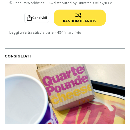
© Peanuts Worldwide LLC/distributed by Universal Uclick/ILPA
PODCAST
Condividi
RANDOM PEANUTS
NEWSLETTER
Leggi un'altra striscia tra le
4454
in archivio
I MIEI PREFERITI
CONSIGLIATI
SHOP
CALENDARIO
AREA PERSONALE
Area Personale
Newsletter