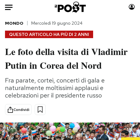
Auto
MONDO
Mercoledì 19 giugno 2024
QUESTO ARTICOLO HA PIÙ DI
2 ANNI
HOME
Le foto della visita di Vladimir
Italia
Moda
Putin in Corea del Nord
Mondo
Libri
Politica
Consumismi
Fra parate, cortei, concerti di gala e
Tecnologia
Storie/Idee
naturalmente moltissimi applausi e
Internet
Ok Boomer!
celebrazioni per il presidente russo
Scienza
Media
Cultura
Europa
Condividi
Economia
Altrecose
Sport
Mondiali calcio 2026