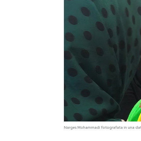
PODCAST
NEWSLETTER
I MIEI PREFERITI
SHOP
CALENDARIO
AREA PERSONALE
Narges Mohammadi fotografata in una da
Area Personale
Newsletter