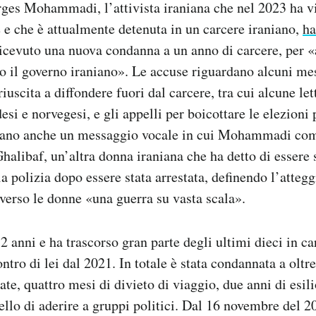
ges Mohammadi, l’attivista iraniana che nel 2023 ha v
 e che è attualmente detenuta in un carcere iraniano,
ha
evuto una nuova condanna a un anno di carcere, per «a
o il governo iraniano». Le accuse riguardano alcuni me
scita a diffondere fuori dal carcere, tra cui alcune let
esi e norvegesi, e gli appelli per boicottare le elezioni
dano anche un messaggio vocale in cui Mohammadi co
halibaf, un’altra donna iraniana che ha detto di essere 
a polizia dopo essere stata arrestata, definendo l’atteg
verso le donne «una guerra su vasta scala».
nni e ha trascorso gran parte degli ultimi dieci in car
ntro di lei dal 2021. In totale è stata condannata a oltr
ate, quattro mesi di divieto di viaggio, due anni di esilio
uello di aderire a gruppi politici. Dal 16 novembre del 2