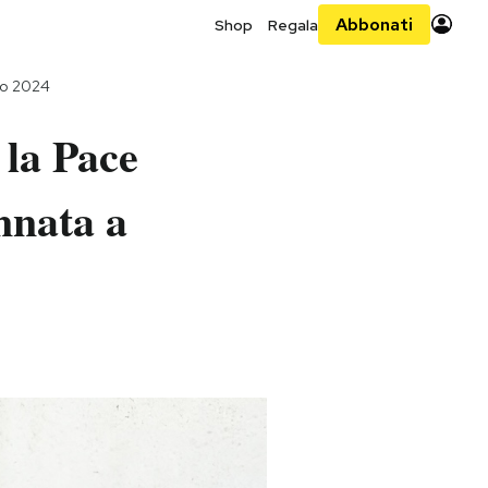
Abbonati
Shop
Regala
no 2024
 la Pace
nnata a