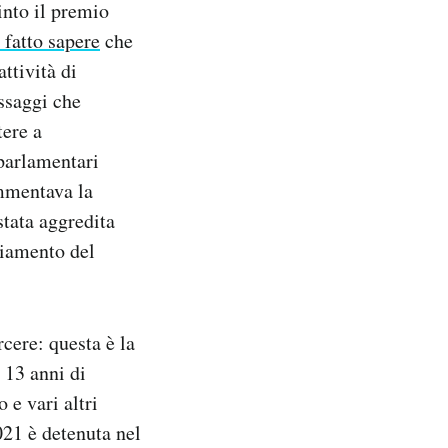
into il premio
 fatto sapere
che
ttività di
ssaggi che
tere a
 parlamentari
mmentava la
stata aggredita
giamento del
cere: questa è la
e 13 anni di
 e vari altri
021 è detenuta nel