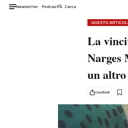
Newsletter
Podcast
Auto
QUESTO ARTICOLO
HOME
La vinci
Italia
Moda
Narges 
Mondo
Libri
Politica
Consumismi
un altro
Tecnologia
Storie/Idee
Internet
Ok Boomer!
Scienza
Media
Condividi
Cultura
Europa
Economia
Altrecose
Sport
Mondiali calcio 2026