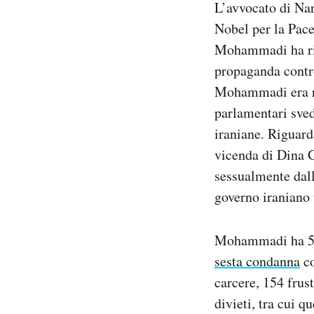
L’avvocato di Nar
Notifiche mobile
Nobel per la Pace
Regala il Post
Mohammadi ha ric
Hai bisogno di aiuto?
Esci
propaganda contr
Mohammadi era riu
parlamentari sved
iraniane. Riguar
vicenda di Dina G
sessualmente dall
governo iraniano 
Mohammadi ha 52 a
sesta condanna
co
carcere, 154 frust
divieti, tra cui q