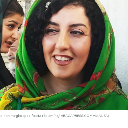
ta non meglio specificata (SalamPix/ ABACAPRESS.COM via ANSA)