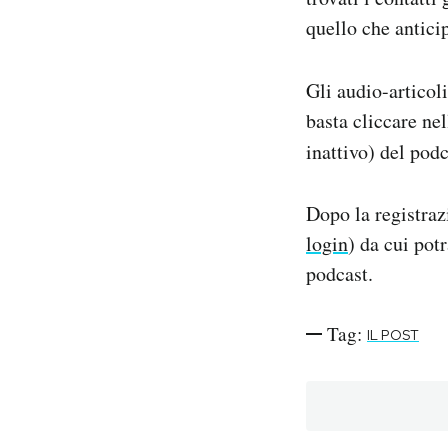
quello che anticip
Gli audio-articol
basta cliccare ne
inattivo) del pod
Dopo la registraz
login
) da cui potr
podcast.
Tag:
IL POST