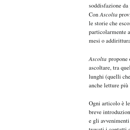
soddisfazione da 
Notifiche mobile
Regala il Post
Con
Ascolta
provi
Hai bisogno di aiuto?
le storie che esc
Esci
particolarmente a
mesi o addirittur
Ascolta
propone og
ascoltare, tra que
lunghi (quelli ch
anche letture più
Ogni articolo è le
breve introduzione
e gli avvenimenti
trovati i contatti