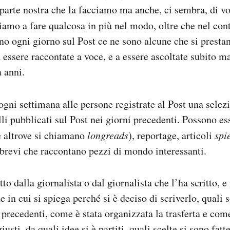
parte nostra che la facciamo ma anche, ci sembra, di voi
amo a fare qualcosa in più nel modo, oltre che nel cont
ono ogni giorno sul Post ce ne sono alcune che si presta
 essere raccontate a voce, e a essere ascoltate subito 
a anni.
ni settimana alle persone registrate al Post una selezi
lli pubblicati sul Post nei giorni precedenti. Possono ess
e altrove si chiamano
longreads
), reportage, articoli
spi
 brevi che raccontano pezzi di mondo interessanti.
tto dalla giornalista o dal giornalista che l’ha scritto, e
 in cui si spiega perché si è deciso di scriverlo, quali 
 precedenti, come è stata organizzata la trasferta e com
 giusti, da quali idee si è partiti, quali scelte si sono fa