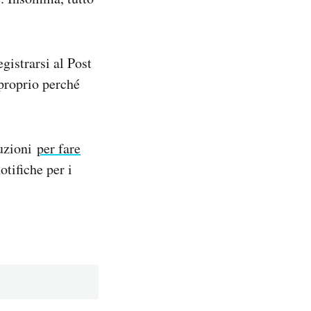
gistrarsi al Post
 proprio perché
ruzioni
per fare
otifiche per i