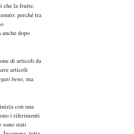
 che la fruite.
enuto: perché tra
no
ma anche dopo
one di articoli da
ere articoli
egati bene,
ma
 inizia con una
sono i riferimenti
e sono stati
tte. Insomma, tutto