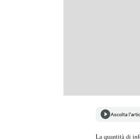
PODCAST
NEWSLETTER
I MIEI PREFERITI
SHOP
CALENDARIO
Ascolta l'arti
AREA PERSONALE
Area Personale
La quantità di in
Newsletter