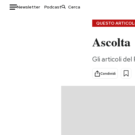
Newsletter
Podcast
Auto
QUESTO ARTICOLO
Ascolta
HOME
Italia
Moda
Gli articoli del 
Mondo
Libri
Politica
Consumismi
Condividi
Tecnologia
Storie/Idee
Internet
Ok Boomer!
Scienza
Media
Cultura
Europa
Economia
Altrecose
Sport
Mondiali calcio 2026