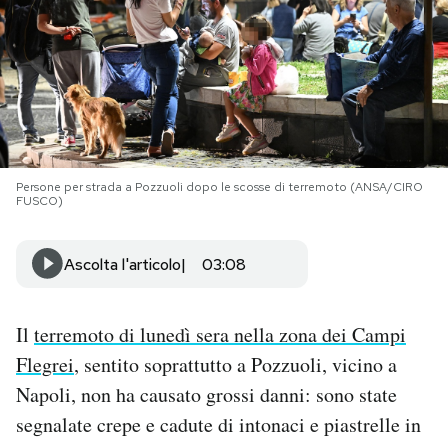
PODCAST
NEWSLETTER
I MIEI PREFERITI
Persone per strada a Pozzuoli dopo le scosse di terremoto (ANSA/CIRO
FUSCO)
SHOP
Ascolta l'articolo
03:08
CALENDARIO
Il
terremoto di lunedì sera nella zona dei Campi
Flegrei
, sentito soprattutto a Pozzuoli, vicino a
AREA PERSONALE
Napoli, non ha causato grossi danni: sono state
Area Personale
segnalate crepe e cadute di intonaci e piastrelle in
Newsletter