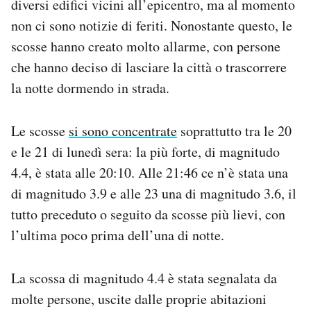
diversi edifici vicini all’epicentro, ma al momento
Notifiche mobile
non ci sono notizie di feriti. Nonostante questo, le
Regala il Post
scosse hanno creato molto allarme, con persone
Hai bisogno di aiuto?
che hanno deciso di lasciare la città o trascorrere
Esci
la notte dormendo in strada.
Le scosse
si sono concentrate
soprattutto tra le 20
e le 21 di lunedì sera: la più forte, di magnitudo
4.4, è stata alle 20:10. Alle 21:46 ce n’è stata una
di magnitudo 3.9 e alle 23 una di magnitudo 3.6, il
tutto preceduto o seguito da scosse più lievi, con
l’ultima poco prima dell’una di notte.
La scossa di magnitudo 4.4 è stata segnalata da
molte persone, uscite dalle proprie abitazioni