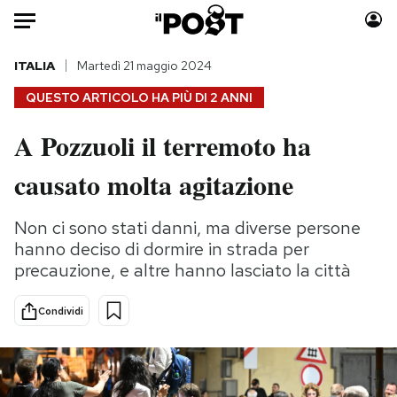
Auto
ITALIA
Martedì 21 maggio 2024
QUESTO ARTICOLO HA PIÙ DI
2 ANNI
HOME
A Pozzuoli il terremoto ha
Italia
Moda
causato molta agitazione
Mondo
Libri
Politica
Consumismi
Non ci sono stati danni, ma diverse persone
Tecnologia
Storie/Idee
hanno deciso di dormire in strada per
Internet
Ok Boomer!
precauzione, e altre hanno lasciato la città
Scienza
Media
Cultura
Europa
Condividi
Economia
Altrecose
Sport
Mondiali calcio 2026