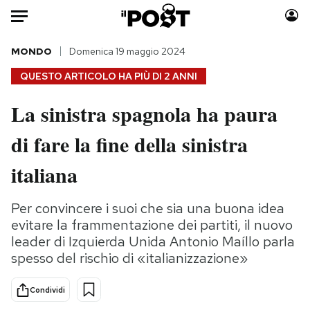
Auto
MONDO
Domenica 19 maggio 2024
QUESTO ARTICOLO HA PIÙ DI
2 ANNI
HOME
La sinistra spagnola ha paura
Italia
Moda
di fare la fine della sinistra
Mondo
Libri
Politica
Consumismi
italiana
Tecnologia
Storie/Idee
Internet
Ok Boomer!
Per convincere i suoi che sia una buona idea
Scienza
Media
evitare la frammentazione dei partiti, il nuovo
Cultura
Europa
leader di Izquierda Unida Antonio Maíllo parla
spesso del rischio di «italianizzazione»
Economia
Altrecose
Sport
Mondiali calcio 2026
Condividi