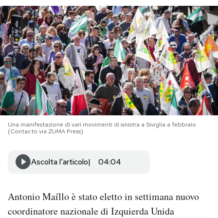
PODCAST
NEWSLETTER
I MIEI PREFERITI
SHOP
Una manifestazione di vari movimenti di sinistra a Siviglia a febbraio
(Contacto via ZUMA Press)
CALENDARIO
Ascolta l'articolo
04:04
AREA PERSONALE
Antonio Maíllo è stato eletto in settimana nuovo
Area Personale
coordinatore nazionale di Izquierda Unida
Newsletter