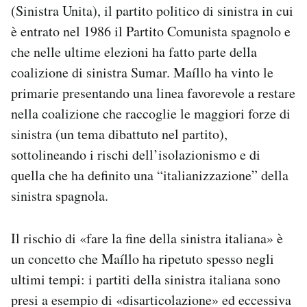
(Sinistra Unita), il partito politico di sinistra in cui
Notifiche mobile
è entrato nel 1986 il Partito Comunista spagnolo e
Regala il Post
Hai bisogno di aiuto?
che nelle ultime elezioni ha fatto parte della
Esci
coalizione di sinistra Sumar. Maíllo ha vinto le
primarie presentando una linea favorevole a restare
nella coalizione che raccoglie le maggiori forze di
sinistra (un tema dibattuto nel partito),
sottolineando i rischi dell’isolazionismo e di
quella che ha definito una “italianizzazione” della
sinistra spagnola.
Il rischio di «fare la fine della sinistra italiana» è
un concetto che Maíllo ha ripetuto spesso negli
ultimi tempi: i partiti della sinistra italiana sono
presi a esempio di «disarticolazione» ed eccessiva