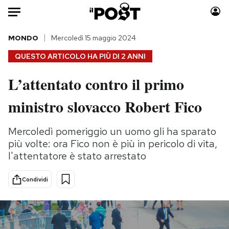
Auto
MONDO
Mercoledì 15 maggio 2024
QUESTO ARTICOLO HA PIÙ DI
2 ANNI
HOME
L’attentato contro il primo
Italia
Moda
ministro slovacco Robert Fico
Mondo
Libri
Politica
Consumismi
Mercoledì pomeriggio un uomo gli ha sparato
Tecnologia
Storie/Idee
più volte: ora Fico non è più in pericolo di vita,
Internet
Ok Boomer!
l'attentatore è stato arrestato
Scienza
Media
Cultura
Europa
Condividi
Economia
Altrecose
Sport
Mondiali calcio 2026