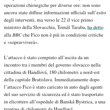
Notifiche mobile
operazioni chirurgiche per diverse ore: non sono
Regala il Post
ancora state diffuse informazioni ufficiali sull’esito
Hai bisogno di aiuto?
degli interventi, ma verso le 22 il vice primo
Esci
ministro della Slovacchia, Tomáš Taraba,
ha detto
alla
BBC
che Fico non è più in condizioni critiche
e «sopravviverà».
L’attacco è stato compiuto all’uscita da un
incontro tra i membri del governo slovacco nella
cittadina di Handlová, 180 chilometri a nord-est
della capitale Bratislava. Immediatamente dopo
l’attacco Fico è stato caricato in auto dagli agenti
del suo servizio di sicurezza ed è stato trasportato
in elicottero all’ospedale di
Banská Bystrica
, a una
trentina di chilometri da Handlová.