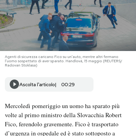
PODCAST
NEWSLETTER
I MIEI PREFERITI
Agenti di sicurezza caricano Fico su un’auto, mentre altri fermano
l’uomo sospettato di aver sparato. Handlová, 15 maggio (REUTERS/
Radovan Stoklasa)
SHOP
Ascolta l'articolo
00:29
CALENDARIO
Mercoledì pomeriggio un uomo ha sparato più
AREA PERSONALE
volte al primo ministro della Slovacchia Robert
Fico, ferendolo gravemente. Fico è trasportato
Area Personale
d’urgenza in ospedale ed è stato sottoposto a
Newsletter