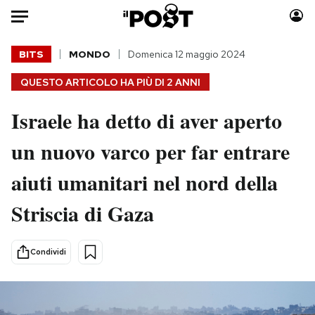
Auto
BITS
MONDO
Domenica 12 maggio 2024
QUESTO ARTICOLO HA PIÙ DI
2 ANNI
HOME
Israele ha detto di aver aperto
Italia
Moda
Mondo
Libri
un nuovo varco per far entrare
Politica
Consumismi
aiuti umanitari nel nord della
Tecnologia
Storie/Idee
Internet
Ok Boomer!
Striscia di Gaza
Scienza
Media
Cultura
Europa
Condividi
Economia
Altrecose
Sport
Mondiali calcio 2026