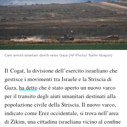
PODCAST
NEWSLETTER
I MIEI PREFERITI
Carri armati israeliani diretti verso Gaza (AP Photo/ Tsafrir Abayov)
SHOP
Il Cogat, la divisione dell’esercito israeliano che
gestisce i movimenti tra Israele e la Striscia di
CALENDARIO
Gaza,
ha detto
che è stato aperto un nuovo varco
per il transito degli aiuti umanitari destinati alla
popolazione civile della Striscia. Il nuovo varco,
AREA PERSONALE
indicato come Erez occidentale, si trova nell’area
Area Personale
di Zikim, una cittadina israeliana vicino al confine
Newsletter