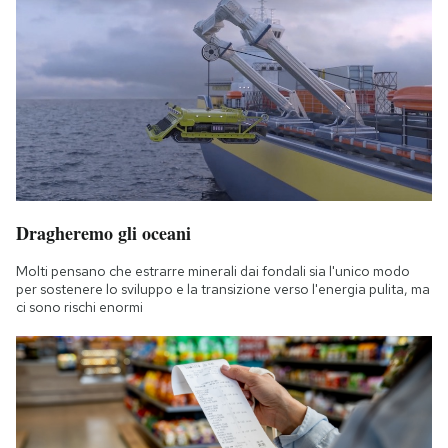
Dragheremo gli oceani
Molti pensano che estrarre minerali dai fondali sia l'unico modo
per sostenere lo sviluppo e la transizione verso l'energia pulita, ma
ci sono rischi enormi