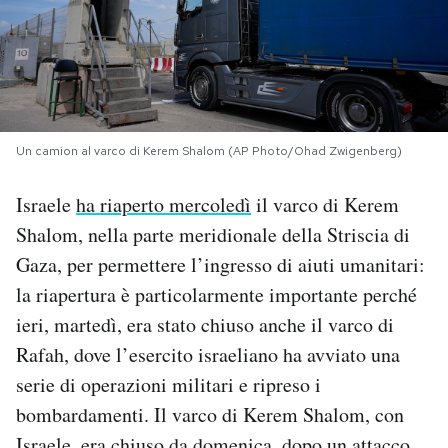
PODCAST
NEWSLETTER
Un camion al varco di Kerem Shalom (AP Photo/Ohad Zwigenberg)
I MIEI PREFERITI
Israele
ha riaperto mercoledì
il varco di Kerem
Shalom, nella parte meridionale della Striscia di
SHOP
Gaza, per permettere l’ingresso di aiuti umanitari:
la riapertura è particolarmente importante perché
CALENDARIO
ieri, martedì, era stato chiuso anche il varco di
Rafah, dove l’esercito israeliano ha avviato una
AREA PERSONALE
serie di operazioni militari e ripreso i
bombardamenti. Il varco di Kerem Shalom, con
Area Personale
Newsletter
Israele, era
chiuso da domenica
, dopo un attacco