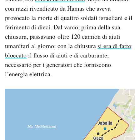
Notifiche mobile
con razzi rivendicato da Hamas che aveva
Regala il Post
provocato la morte di quattro soldati israeliani e il
Hai bisogno di aiuto?
ferimento di dieci. Dal varco, prima della sua
Esci
chiusura, passavano oltre 120 camion di aiuti
umanitari al giorno: con la chiusura
si era di fatto
bloccato
il flusso di aiuti e di carburante,
necessario per i generatori che forniscono
l’energia elettrica.