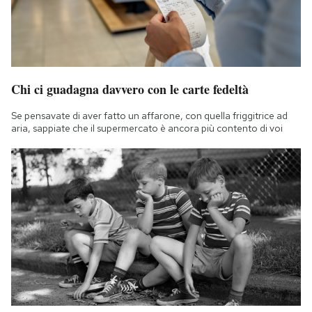
Chi ci guadagna davvero con le carte fedeltà
Se pensavate di aver fatto un affarone, con quella friggitrice ad
aria, sappiate che il supermercato è ancora più contento di voi