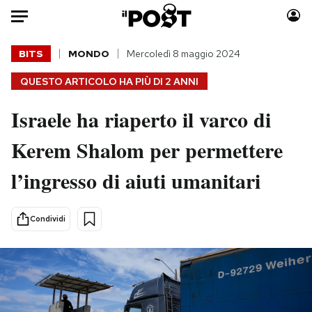
Auto
BITS
MONDO
Mercoledì 8 maggio 2024
QUESTO ARTICOLO HA PIÙ DI
2 ANNI
HOME
Israele ha riaperto il varco di
Italia
Moda
Mondo
Libri
Kerem Shalom per permettere
Politica
Consumismi
l’ingresso di aiuti umanitari
Tecnologia
Storie/Idee
Internet
Ok Boomer!
Scienza
Media
Condividi
Cultura
Europa
Economia
Altrecose
Sport
Mondiali calcio 2026