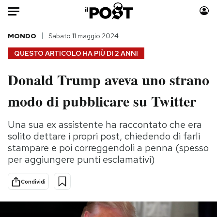
Auto
MONDO
Sabato 11 maggio 2024
QUESTO ARTICOLO HA PIÙ DI
2 ANNI
HOME
Donald Trump aveva uno strano
Italia
Moda
modo di pubblicare su Twitter
Mondo
Libri
Politica
Consumismi
Una sua ex assistente ha raccontato che era
Tecnologia
Storie/Idee
solito dettare i propri post, chiedendo di farli
Internet
Ok Boomer!
stampare e poi correggendoli a penna (spesso
Scienza
Media
per aggiungere punti esclamativi)
Cultura
Europa
Economia
Altrecose
Condividi
Sport
Mondiali calcio 2026