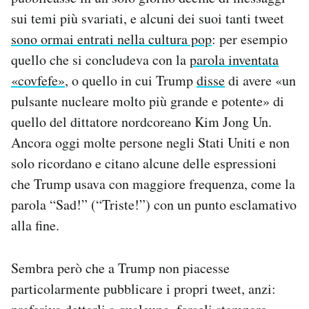
Notifiche mobile
sui temi più svariati, e alcuni dei suoi tanti tweet
Regala il Post
sono ormai entrati nella cultura pop
: per esempio
Hai bisogno di aiuto?
quello che si concludeva con la
parola inventata
Esci
«covfefe»
, o quello in cui Trump
disse
di avere «un
pulsante nucleare molto più grande e potente» di
quello del dittatore nordcoreano Kim Jong Un.
Ancora oggi molte persone negli Stati Uniti e non
solo ricordano e citano alcune delle espressioni
che Trump usava con maggiore frequenza, come la
parola “Sad!” (“Triste!”) con un punto esclamativo
alla fine.
Sembra però che a Trump non piacesse
particolarmente pubblicare i propri tweet, anzi: