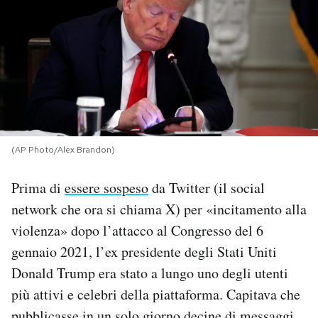
PODCAST
NEWSLETTER
I MIEI PREFERITI
(AP Photo/Alex Brandon)
SHOP
Prima di
essere sospeso
da Twitter (il social
network che ora si chiama X) per «incitamento alla
CALENDARIO
violenza» dopo l’attacco al Congresso del 6
gennaio 2021, l’ex presidente degli Stati Uniti
AREA PERSONALE
Donald Trump era stato a lungo uno degli utenti
più attivi e celebri della piattaforma. Capitava che
Area Personale
Newsletter
pubblicasse in un solo giorno decine di messaggi