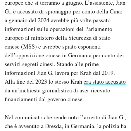
europee che si terranno a giugno. L’assistente, Jian
Notifiche mobile
G., è accusato di spionaggio per conto della Cina:
Regala il Post
a gennaio del 2024 avrebbe più volte passato
Hai bisogno di aiuto?
Esci
informazioni sulle operazioni del Parlamento
europeo al ministero della Sicurezza di stato
cinese (MSS) e avrebbe spiato esponenti
dell’opposizione cinese in Germania per conto dei
servizi segreti cinesi. Stando alle prime
informazioni Jian G. lavora per Krah dal 2019.
Alla fine del 2023 lo stesso Krah
era stato accusato
da
un’inchiesta giornalistica
di aver ricevuto
finanziamenti dal governo cinese.
Nel comunicato che rende noto l’arresto di Jian G.,
che è avvenuto a Dresda, in Germania, la polizia ha