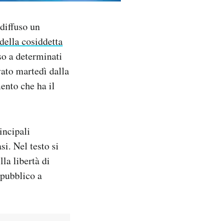
 diffuso un
ella cosiddetta
sso a determinati
vato martedì dalla
ento che ha il
incipali
i. Nel testo si
la libertà di
 pubblico a