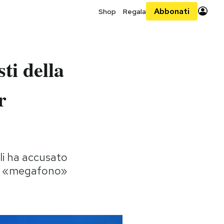
Abbonati
Shop
Regala
sti della
r
li ha accusato
rio «megafono»