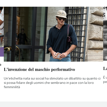
o
La
L’invenzione del maschio performativo
È 
Un'etichetta nata sui social ha stimolato un dibattito su quanto ci
pe
si possa fidare degli uomini che sembrano in pace con la loro
femminilità