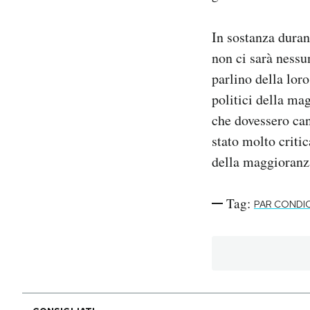
In sostanza duran
non ci sarà nessun
parlino della lor
politici della ma
che dovessero ca
stato molto critic
della maggioranza
Tag:
PAR CONDI