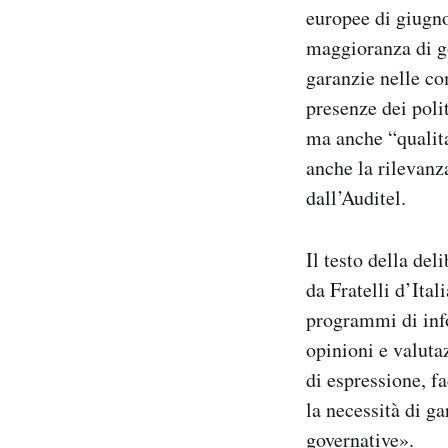
europee di giugno
maggioranza di g
garanzie nelle c
presenze dei poli
ma anche “qualita
anche la rilevanza
dall’Auditel.
Il testo della de
da Fratelli d’Ital
programmi di info
opinioni e valutaz
di espressione, fa
la necessità di ga
governative».