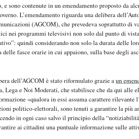
, e sono contenute in un emendamento proposto da alcun
overno. L’emendamento riguarda una delibera dell’Autor
omunicazioni (AGCOM), che prevedeva soprattutto di va
tici nei programmi televisivi non solo dal punto di vista
tivo”: quindi considerando non solo la durata delle lo
 delle fasce orarie in cui appaiono, sulla base degli asco
libera dell’AGCOM è stato riformulato grazie a
un emen
ia, Lega e Noi Moderati, che stabilisce che da qui alle e
rmazione «qualora in essi assuma carattere rilevante l
ioni politico-elettorali, sono tenuti a garantire la più 
cendo in ogni caso salvo il principio della “notiziabilit
rantire ai cittadini una puntuale informazione sulle attiv