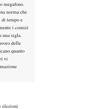
io megafono.
 una norma che
i di tempo e
lmente i comizi
a una sigla.
lavoro delle
ficano quanto
ri vi
ormazione
e elezioni