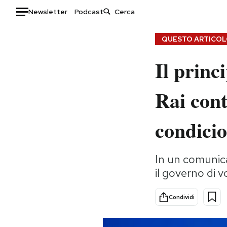
Newsletter
Podcast
Auto
QUESTO ARTICOLO
Il princ
HOME
Italia
Moda
Rai cont
Mondo
Libri
Politica
Consumismi
condicio
Tecnologia
Storie/Idee
Internet
Ok Boomer!
In un comunica
Scienza
Media
il governo di 
Cultura
Europa
Economia
Altrecose
Condividi
Sport
Mondiali calcio 2026