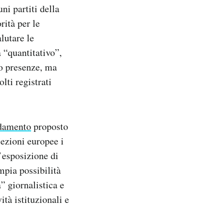
i partiti della
ità per le
lutare le
 “quantitativo”,
ro presenze, ma
lti registrati
damento
proposto
lezioni europee i
’esposizione di
ampia possibilità
à” giornalistica e
ità istituzionali e