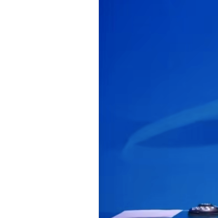
PODCAST
NEWSLETTER
I MIEI PREFERITI
SHOP
CALENDARIO
AREA PERSONALE
Area Personale
Newsletter