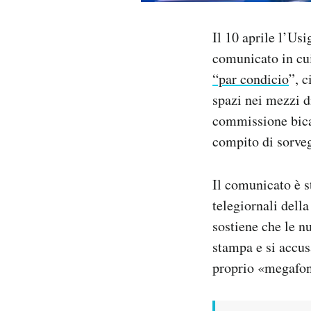
Notifiche mobile
Regala il Post
Il 10 aprile l’Usi
Hai bisogno di aiuto?
comunicato in cui
Esci
“par condicio
”, c
spazi nei mezzi di
commissione bicam
compito di sorvegl
Il comunicato è st
telegiornali dell
sostiene che le n
stampa e si accus
proprio «megafo