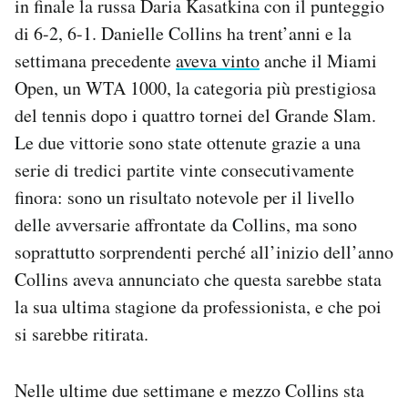
in finale la russa Daria Kasatkina con il punteggio
Notifiche mobile
di 6-2, 6-1. Danielle Collins ha trent’anni e la
Regala il Post
settimana precedente
aveva vinto
anche il Miami
Hai bisogno di aiuto?
Open, un WTA 1000, la categoria più prestigiosa
Esci
del tennis dopo i quattro tornei del Grande Slam.
Le due vittorie sono state ottenute grazie a una
serie di tredici partite vinte consecutivamente
finora: sono un risultato notevole per il livello
delle avversarie affrontate da Collins, ma sono
soprattutto sorprendenti perché all’inizio dell’anno
Collins aveva annunciato che questa sarebbe stata
la sua ultima stagione da professionista, e che poi
si sarebbe ritirata.
Nelle ultime due settimane e mezzo Collins sta