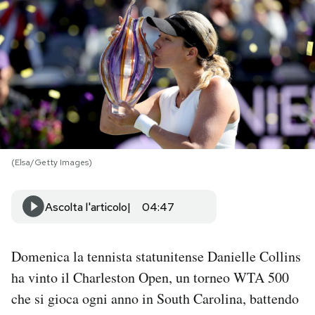
PODCAST
NEWSLETTER
I MIEI PREFERITI
(Elsa/Getty Images)
SHOP
Ascolta l'articolo
04:47
CALENDARIO
Domenica la tennista statunitense Danielle Collins
AREA PERSONALE
ha vinto il Charleston Open, un torneo WTA 500
Area Personale
che si gioca ogni anno in South Carolina, battendo
Newsletter