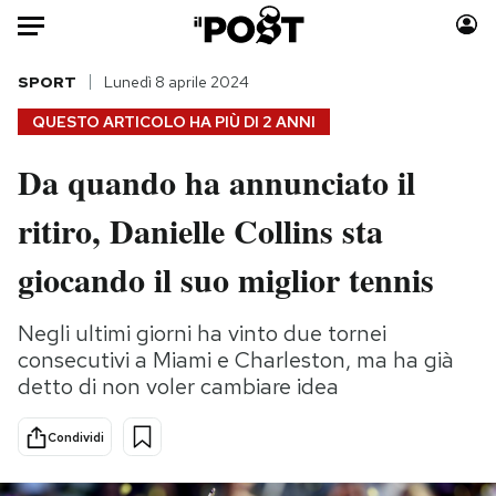
Auto
SPORT
Lunedì 8 aprile 2024
QUESTO ARTICOLO HA PIÙ DI
2 ANNI
HOME
Da quando ha annunciato il
Italia
Moda
ritiro, Danielle Collins sta
Mondo
Libri
Politica
Consumismi
giocando il suo miglior tennis
Tecnologia
Storie/Idee
Internet
Ok Boomer!
Negli ultimi giorni ha vinto due tornei
Scienza
Media
consecutivi a Miami e Charleston, ma ha già
Cultura
Europa
detto di non voler cambiare idea
Economia
Altrecose
Condividi
Sport
Mondiali calcio 2026